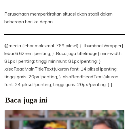
Perusahaan memperkirakan situasi akan stabil dalam
beberapa hari ke depan.
@media (lebar maksimal: 769 piksel) { .thumbnailWrapper{
lebar:6.62rem !penting; } .Baca juga titleImage{ min-width:
81px ! penting; tinggi minimum: 81px !penting; }
.alsoReadMainTitleText{ukuran font: 14 piksel !penting;
tinggi garis: 20px !penting; } .alsoReadHeadText{ukuran
font: 24 piksel !penting; tinggi garis: 20px !penting; } }
Baca juga ini