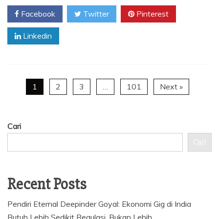
Facebook
Twitter
Pinterest
Linkedin
1
2
3
…
101
Next »
Cari
Cari
Recent Posts
Pendiri Eternal Deepinder Goyal: Ekonomi Gig di India
Butuh Lebih Sedikit Regulasi, Bukan Lebih