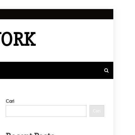
WORK
Cari
Cari