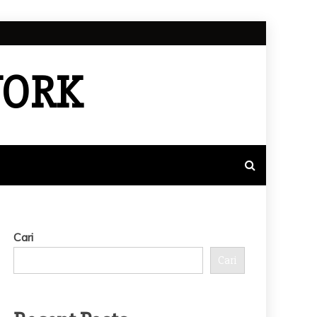
WORK
Cari
Cari