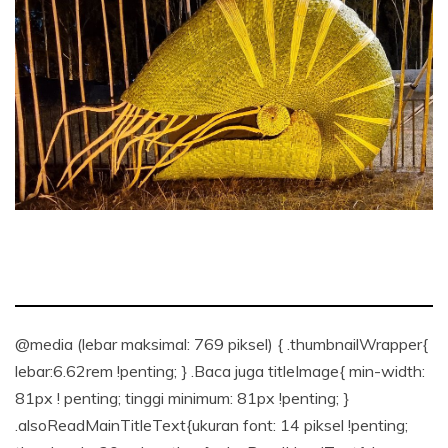
@media (lebar maksimal: 769 piksel) { .thumbnailWrapper{
lebar:6.62rem !penting; } .Baca juga titleImage{ min-width:
81px ! penting; tinggi minimum: 81px !penting; }
.alsoReadMainTitleText{ukuran font: 14 piksel !penting;