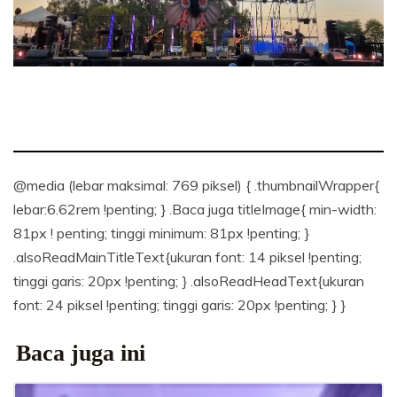
@media (lebar maksimal: 769 piksel) { .thumbnailWrapper{
lebar:6.62rem !penting; } .Baca juga titleImage{ min-width:
81px ! penting; tinggi minimum: 81px !penting; }
.alsoReadMainTitleText{ukuran font: 14 piksel !penting;
tinggi garis: 20px !penting; } .alsoReadHeadText{ukuran
font: 24 piksel !penting; tinggi garis: 20px !penting; } }
Baca juga ini