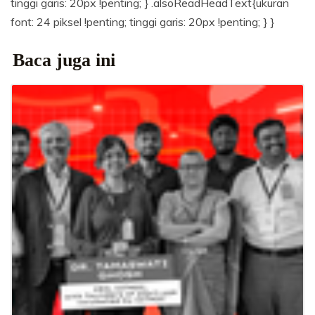
tinggi garis: 20px !penting; } .alsoReadHeadText{ukuran
font: 24 piksel !penting; tinggi garis: 20px !penting; } }
Baca juga ini