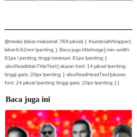
@media (lebar maksimal: 769 piksel) { .thumbnailWrapper{
lebar:6.62rem !penting; } .Baca juga titleImage{ min-width:
81px ! penting; tinggi minimum: 81px !penting; }
.alsoReadMainTitleText{ ukuran font: 14 piksel !penting;
tinggi garis: 20px !penting; } .alsoReadHeadText{ukuran
font: 24 piksel !penting; tinggi garis: 20px !penting; } }
Baca juga ini