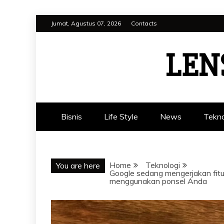
Skip
Jumat, Agustus 07, 2026
Contacts
to
content
LEN
Bisnis
Life Style
News
Tekno
Home
Teknologi
You are here
Google sedang mengerjakan fitu
menggunakan ponsel Anda