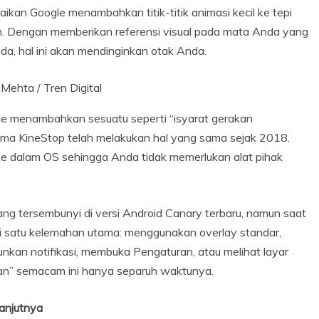
an Google menambahkan titik-titik animasi kecil ke tepi
n. Dengan memberikan referensi visual pada mata Anda yang
a, hal ini akan mendinginkan otak Anda.
Mehta / Tren Digital
le menambahkan sesuatu seperti “isyarat gerakan
nama KineStop telah melakukan hal yang sama sejak 2018.
 dalam OS sehingga Anda tidak memerlukan alat pihak
g tersembunyi di versi Android Canary terbaru, namun saat
iliki satu kelemahan utama: menggunakan overlay standar,
urunkan notifikasi, membuka Pengaturan, atau melihat layar
tan” semacam ini hanya separuh waktunya.
lanjutnya