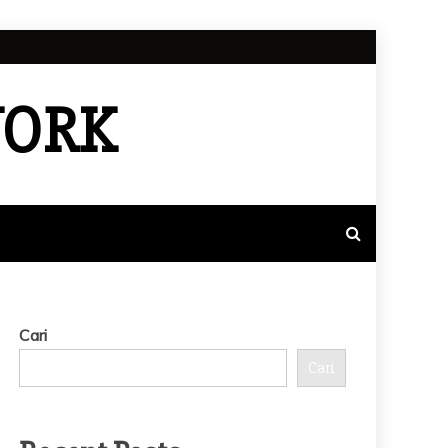
WORK
Cari
Cari