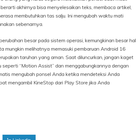
a berarti akhirnya bisa menyelesaikan teks, membaca artikel,
erasa membutuhkan tas salju. Ini mengubah waktu mati
unakan sebenarnya.
 perubahan besar pada sistem operasi, kemungkinan besar hal
Kita mungkin melihatnya memasuki pembaruan Android 16
erupakan taruhan yang aman. Saat diluncurkan, jangan kaget
u seperti “Motion Assist” dan menggabungkannya dengan
omatis mengubah ponsel Anda ketika mendeteksi Anda
pat mengambil KineStop dari Play Store jika Anda
Linkedin