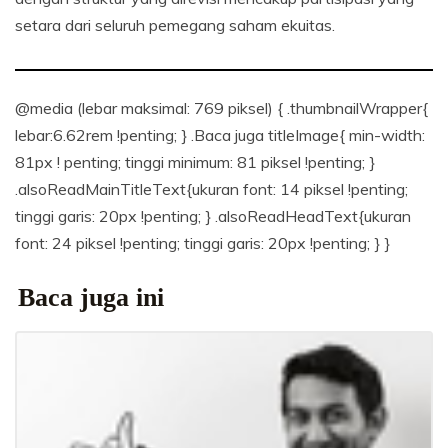
setara dari seluruh pemegang saham ekuitas.
@media (lebar maksimal: 769 piksel) { .thumbnailWrapper{
lebar:6.62rem !penting; } .Baca juga titleImage{ min-width:
81px ! penting; tinggi minimum: 81 piksel !penting; }
.alsoReadMainTitleText{ukuran font: 14 piksel !penting;
tinggi garis: 20px !penting; } .alsoReadHeadText{ukuran
font: 24 piksel !penting; tinggi garis: 20px !penting; } }
Baca juga ini