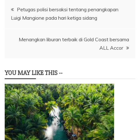
Navigasi
Petugas polisi bersaksi tentang penangkapan
Luigi Mangione pada hari ketiga sidang
pos
Menangkan liburan terbaik di Gold Coast bersama
ALL Accor
YOU MAY LIKE THIS --