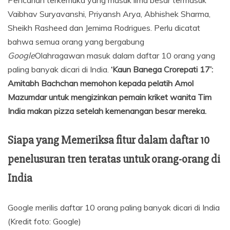
Pencarian terkemuka yang masuk lima besar termasuk
Vaibhav Suryavanshi, Priyansh Arya, Abhishek Sharma,
Sheikh Rasheed dan Jemima Rodrigues. Perlu dicatat
bahwa semua orang yang bergabung
Google
Olahragawan masuk dalam daftar 10 orang yang
paling banyak dicari di India.
‘Kaun Banega Crorepati 17’:
Amitabh Bachchan memohon kepada pelatih Amol
Mazumdar untuk mengizinkan pemain kriket wanita Tim
India makan pizza setelah kemenangan besar mereka.
Siapa yang Memeriksa fitur dalam daftar 10
penelusuran tren teratas untuk orang-orang di
India
Google merilis daftar 10 orang paling banyak dicari di India
(Kredit foto: Google)