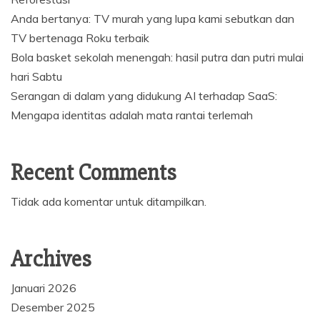
Anda bertanya: TV murah yang lupa kami sebutkan dan
TV bertenaga Roku terbaik
Bola basket sekolah menengah: hasil putra dan putri mulai
hari Sabtu
Serangan di dalam yang didukung AI terhadap SaaS:
Mengapa identitas adalah mata rantai terlemah
Recent Comments
Tidak ada komentar untuk ditampilkan.
Archives
Januari 2026
Desember 2025