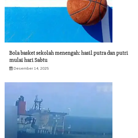
Bola basket sekolah menengah: hasil putra dan putri
mulai hari Sabtu
Desember 14, 2025