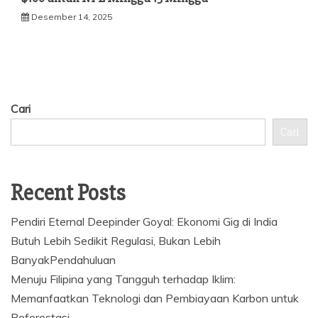
Desember 14, 2025
Cari
Cari
Recent Posts
Pendiri Eternal Deepinder Goyal: Ekonomi Gig di India
Butuh Lebih Sedikit Regulasi, Bukan Lebih
BanyakPendahuluan
Menuju Filipina yang Tangguh terhadap Iklim:
Memanfaatkan Teknologi dan Pembiayaan Karbon untuk
Reforestasi