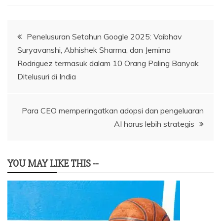
Navigasi
Penelusuran Setahun Google 2025: Vaibhav
Suryavanshi, Abhishek Sharma, dan Jemima
pos
Rodriguez termasuk dalam 10 Orang Paling Banyak
Ditelusuri di India
Para CEO memperingatkan adopsi dan pengeluaran
AI harus lebih strategis
YOU MAY LIKE THIS --