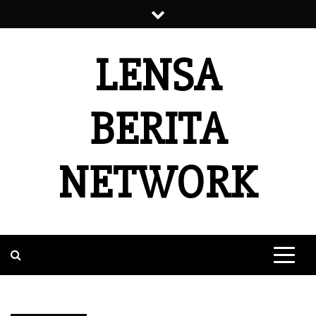
Skip
to
content
LENSA
BERITA
NETWORK