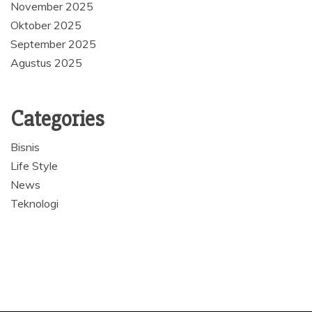
November 2025
Oktober 2025
September 2025
Agustus 2025
Categories
Bisnis
Life Style
News
Teknologi