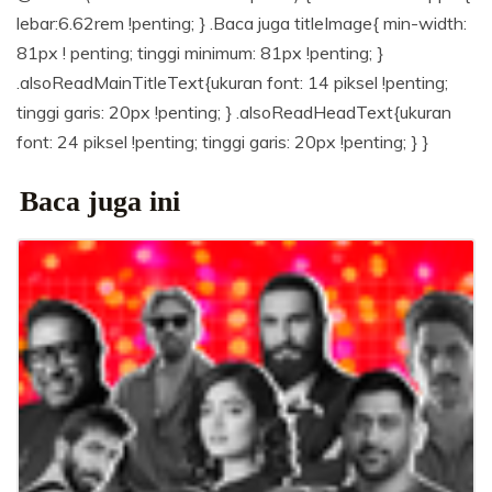
lebar:6.62rem !penting; } .Baca juga titleImage{ min-width:
81px ! penting; tinggi minimum: 81px !penting; }
.alsoReadMainTitleText{ukuran font: 14 piksel !penting;
tinggi garis: 20px !penting; } .alsoReadHeadText{ukuran
font: 24 piksel !penting; tinggi garis: 20px !penting; } }
Baca juga ini