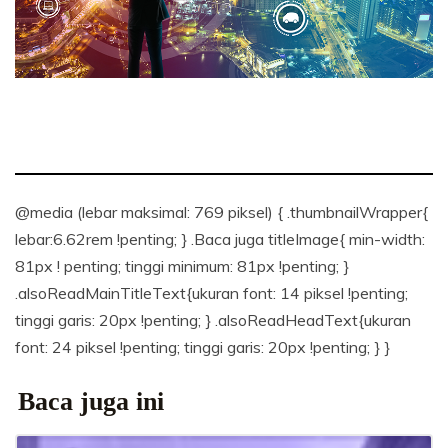
@media (lebar maksimal: 769 piksel) { .thumbnailWrapper{
lebar:6.62rem !penting; } .Baca juga titleImage{ min-width:
81px ! penting; tinggi minimum: 81px !penting; }
.alsoReadMainTitleText{ukuran font: 14 piksel !penting;
tinggi garis: 20px !penting; } .alsoReadHeadText{ukuran
font: 24 piksel !penting; tinggi garis: 20px !penting; } }
Baca juga ini