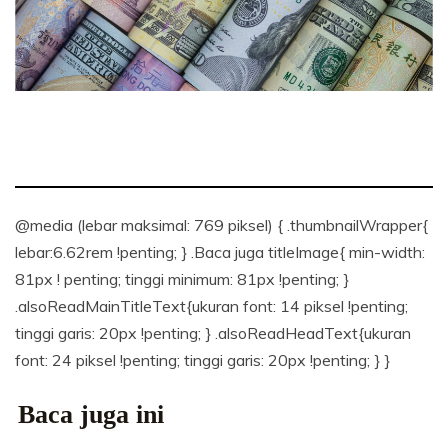
@media (lebar maksimal: 769 piksel) { .thumbnailWrapper{
lebar:6.62rem !penting; } .Baca juga titleImage{ min-width:
81px ! penting; tinggi minimum: 81px !penting; }
.alsoReadMainTitleText{ukuran font: 14 piksel !penting;
tinggi garis: 20px !penting; } .alsoReadHeadText{ukuran
font: 24 piksel !penting; tinggi garis: 20px !penting; } }
Baca juga ini