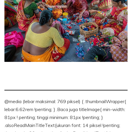
@media (lebar maksimal: 769 piksel) { .thumbnailWrapper{
lebar:6.62rem !penting; } .Baca juga titleImage{ min-width:
81px ! penting; tinggi minimum: 81px !penting; }
.alsoReadMainTitleText{ukuran font: 14 piksel !penting;