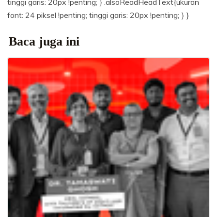
tinggi garis: 20px !penting; } .alsoReadHeadText{ukuran
font: 24 piksel !penting; tinggi garis: 20px !penting; } }
Baca juga ini