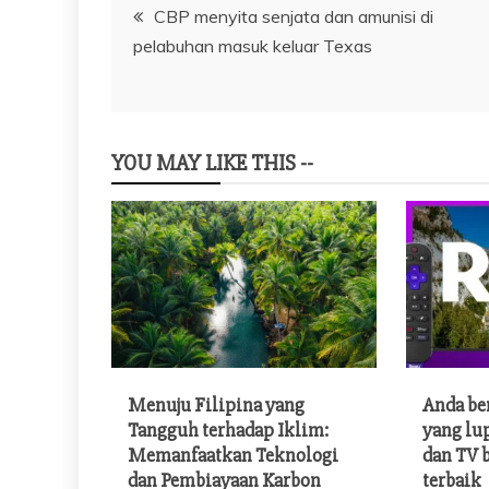
Navigasi
CBP menyita senjata dan amunisi di
pelabuhan masuk keluar Texas
pos
YOU MAY LIKE THIS --
Menuju Filipina yang
Anda be
Tangguh terhadap Iklim:
yang lu
Memanfaatkan Teknologi
dan TV 
dan Pembiayaan Karbon
terbaik