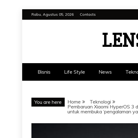
Skip
Rabu, Agustus 05, 2026
Contacts
to
content
LEN
Bisnis
Life Style
News
Tekno
Home
Teknologi
You are here
Pembaruan Xiaomi HyperOS 3 dil
untuk membuka ‘pengalaman yang 