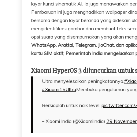
layar kunci sinematik AI. Ia juga menawarkan pen
Pembaruan ini juga menghadirkan wallpaper dina
bersama dengan layar beranda yang didesain ul
mengidentifikasi gambar dan membuat teks sec
opsi suara yang disempurnakan yang akan mengu
WhatsApp, Arattai, Telegram, JioChat, dan aplik
kartu SIM aktif; Pemerintah India mengeluarkan
Xiaomi HyperOS 3 diluncurkan untuk 
Ultra menyelesaikan peningkatannya.
#Xia
#Xiaomi15Ultra
Membuka pengalaman yang leb
Bersiaplah untuk naik level.
pic.twitter.com
– Xiaomi India (@XiaomiIndia)
29 November