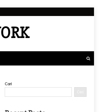
WORK
Cari
Cari