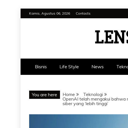
Skip
Kamis, Agustus 06, 2026
Contacts
to
content
LEN
Bisnis
Life Style
News
Tekno
Home
Teknologi
You are here
OpenAI telah mengakui bahwa m
siber yang ‘lebih tinggi’