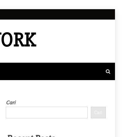
WORK
Cari
Cari