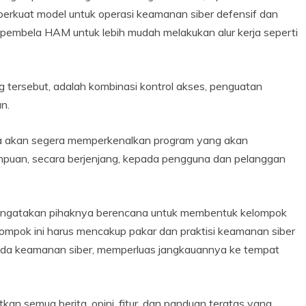
rkuat model untuk operasi keamanan siber defensif dan
mbela HAM untuk lebih mudah melakukan alur kerja seperti
og tersebut, adalah kombinasi kontrol akses, penguatan
an.
a akan segera memperkenalkan program yang akan
puan, secara berjenjang, kepada pengguna dan pelanggan
 mengatakan pihaknya berencana untuk membentuk kelompok
elompok ini harus mencakup pakar dan praktisi keamanan siber
ada keamanan siber, memperluas jangkauannya ke tempat
an semua berita, opini, fitur, dan panduan teratas yang