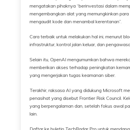
mengatakan pihaknya “berinvestasi dalam mempe
mengembangkan alat yang memungkinkan para pe
mengaudit kode dan menambal kerentanan”.
Cara terbaik untuk melakukan hal ini, menurut bl
infrastruktur, kontrol jalan keluar, dan pengawas
Selain itu, OpenAI mengumumkan bahwa merek
memberikan akses terhadap peningkatan kemam
yang mengerjakan tugas keamanan siber.
Terakhir, raksasa AI yang didukung Microsoft
penasihat yang disebut Frontier Risk Council. K
yang berpengalaman dan, setelah fokus awal p
lain.
Daftar ke buletin TechRadar Pro untuk mendapatk