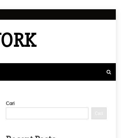
WORK
Cari
Cari