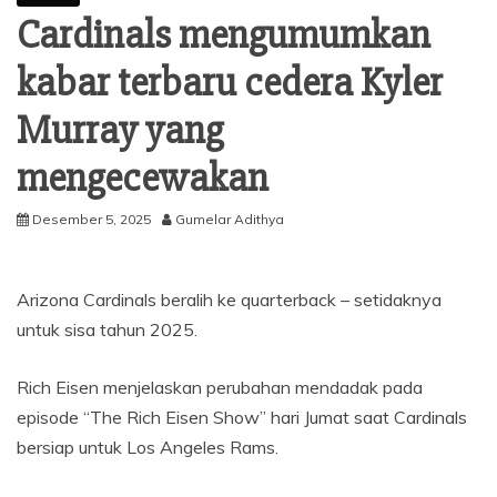
Cardinals mengumumkan
kabar terbaru cedera Kyler
Murray yang
mengecewakan
Desember 5, 2025
Gumelar Adithya
Arizona Cardinals beralih ke quarterback – setidaknya
untuk sisa tahun 2025.
Rich Eisen menjelaskan perubahan mendadak pada
episode “The Rich Eisen Show” hari Jumat saat Cardinals
bersiap untuk Los Angeles Rams.