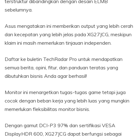
terstruktur dibandingkan dengan desain ELMB
sebelumnya.
Asus mengatakan ini memberikan output yang lebih cerah
dan kecepatan yang lebih jelas pada XG27JCG, meskipun
klaim ini masih memerlukan tinjauan independen.
Daftar ke buletin TechRadar Pro untuk mendapatkan
semua berita, opini, fitur, dan panduan teratas yang
dibutuhkan bisnis Anda agar berhasil!
Monitor ini menargetkan tugas-tugas game tetapi juga
cocok dengan beban kerja yang lebih luas yang mungkin
memerlukan fleksibilitas monitor bisnis.
Dengan gamut DCI-P3 97% dan sertifikasi VESA
DisplayHDR 600, XG27JCG dapat berfungsi sebagai