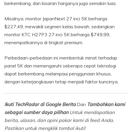
berkembang, dan kisaran harganya juga semakin luas.
Misalnya, monitor JapanNext 27 inci 5K berharga
$227,49, mewakili segmen kelas bawah, sedangkan
monitor KTC H27P3 27 inci 5K berharga $749,99,
menempatkannya di tingkat premium.
Perbedaan-perbedaan ini membentuk minat terhadap
panel 5K dan memengaruhi seberapa cepat teknologi
dapat berkembang melampaui penggunaan khusus,
dengan keterjangkauan tetap menjadi faktor kuncinya.
Ikuti TechRadar di Google Berita
Dan
Tambahkan kami
sebagai sumber daya pilihan
Untuk mendapatkan
berita, ulasan, dan opini pakar kami di feed Anda.
Pastikan untuk mengklik tombol ikuti!