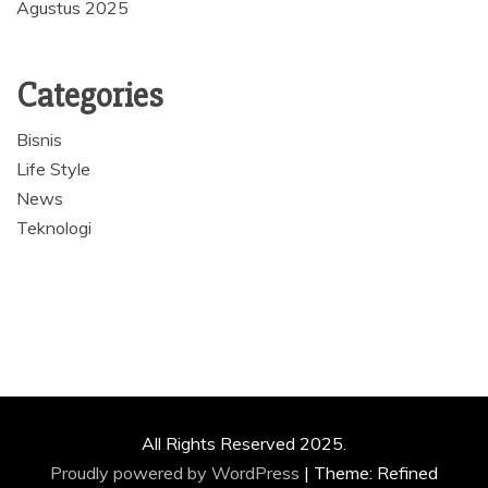
Agustus 2025
Categories
Bisnis
Life Style
News
Teknologi
All Rights Reserved 2025.
Proudly powered by WordPress
|
Theme: Refined