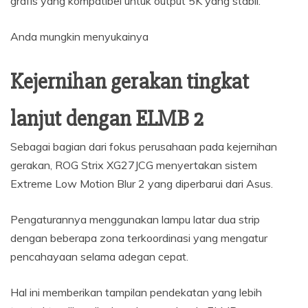
grafis yang kompatibel untuk output 5K yang stabil.
Anda mungkin menyukainya
Kejernihan gerakan tingkat
lanjut dengan ELMB 2
Sebagai bagian dari fokus perusahaan pada kejernihan
gerakan, ROG Strix XG27JCG menyertakan sistem
Extreme Low Motion Blur 2 yang diperbarui dari Asus.
Pengaturannya menggunakan lampu latar dua strip
dengan beberapa zona terkoordinasi yang mengatur
pencahayaan selama adegan cepat.
Hal ini memberikan tampilan pendekatan yang lebih