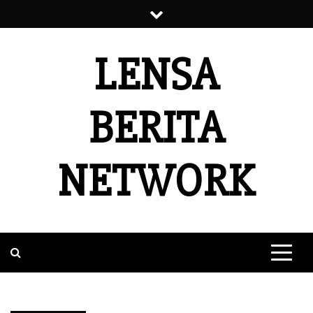
Skip
to
content
LENSA
BERITA
NETWORK