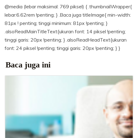
@media (lebar maksimal: 769 piksel) { .thumbnailWrapper{
lebar:6.62rem !penting; } .Baca juga titleImage{ min-width:
81px ! penting; tinggi minimum: 81px !penting; }
.alsoReadMainTitleText{ukuran font: 14 piksel !penting;
tinggi garis: 20px !penting; } .alsoReadHeadText{ukuran
font: 24 piksel !penting; tinggi garis: 20px !penting; } }
Baca juga ini