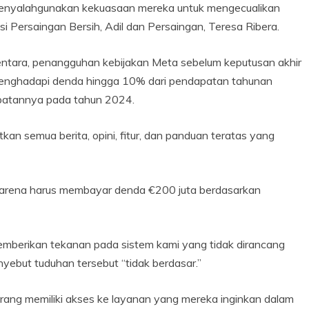
menyalahgunakan kekuasaan mereka untuk mengecualikan
isi Persaingan Bersih, Adil dan Persaingan, Teresa Ribera.
ntara, penangguhan kebijakan Meta sebelum keputusan akhir
t menghadapi denda hingga 10% dari pendapatan tahunan
apatannya pada tahun 2024.
an semua berita, opini, fitur, dan panduan teratas yang
 karena harus membayar denda €200 juta berdasarkan
emberikan tekanan pada sistem kami yang tidak dirancang
yebut tuduhan tersebut “tidak berdasar.”
rang memiliki akses ke layanan yang mereka inginkan dalam