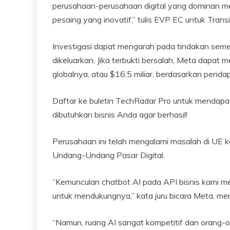
perusahaan-perusahaan digital yang dominan 
pesaing yang inovatif,” tulis EVP EC untuk Trans
Investigasi dapat mengarah pada tindakan seme
dikeluarkan. Jika terbukti bersalah, Meta dapa
globalnya, atau $16,5 miliar, berdasarkan pend
Daftar ke buletin TechRadar Pro untuk mendapatk
dibutuhkan bisnis Anda agar berhasil!
Perusahaan ini telah mengalami masalah di UE
Undang-Undang Pasar Digital.
“Kemunculan chatbot AI pada API bisnis kami m
untuk mendukungnya,” kata juru bicara Meta, men
“Namun, ruang AI sangat kompetitif dan orang-o