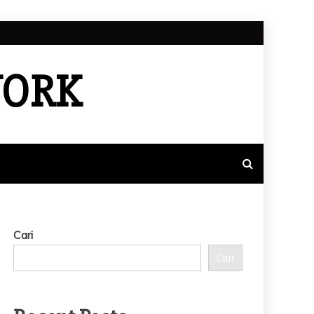
WORK
Cari
Cari