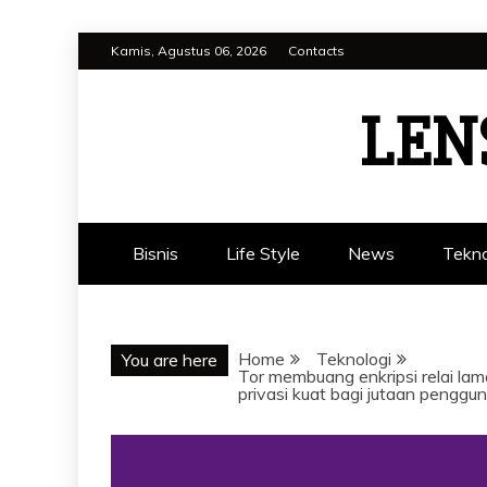
Skip
Kamis, Agustus 06, 2026
Contacts
to
content
LEN
Bisnis
Life Style
News
Tekno
Home
Teknologi
You are here
Tor membuang enkripsi relai la
privasi kuat bagi jutaan penggun