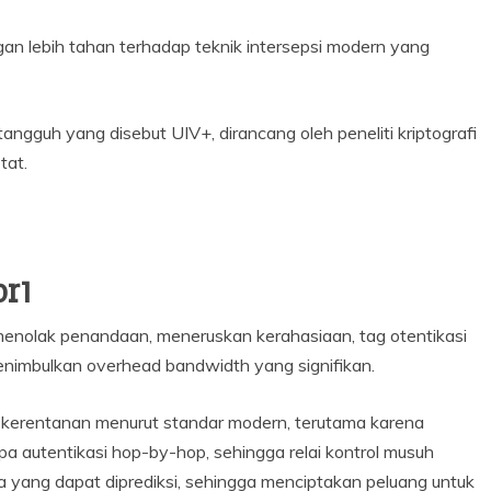
an lebih tahan terhadap teknik intersepsi modern yang
ngguh yang disebut UIV+, dirancang oleh peneliti kriptografi
tat.
or1
 menolak penandaan, meneruskan kerahasiaan, tag otentikasi
enimbulkan overhead bandwidth yang signifikan.
pa kerentanan menurut standar modern, terutama karena
a autentikasi hop-by-hop, sehingga relai kontrol musuh
a yang dapat diprediksi, sehingga menciptakan peluang untuk