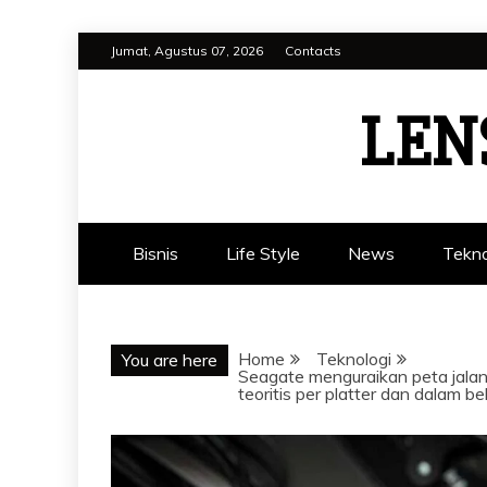
Skip
Jumat, Agustus 07, 2026
Contacts
to
content
LEN
Bisnis
Life Style
News
Tekno
Home
Teknologi
You are here
Seagate menguraikan peta jala
teoritis per platter dan dalam b