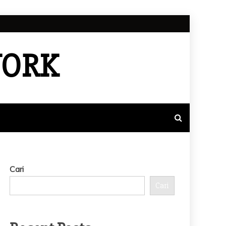
WORK
Cari
Cari