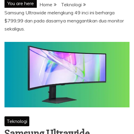
You are here
Home
Teknologi
Samsung Ultrawide melengkung 49 inci ini berharga
$799,99 dan pada dasarnya menggantikan dua monitor
sekaligus.
Teknologi