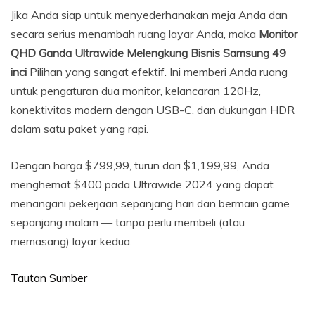
Jika Anda siap untuk menyederhanakan meja Anda dan
secara serius menambah ruang layar Anda, maka
Monitor
QHD Ganda Ultrawide Melengkung Bisnis Samsung 49
inci
Pilihan yang sangat efektif. Ini memberi Anda ruang
untuk pengaturan dua monitor, kelancaran 120Hz,
konektivitas modern dengan USB-C, dan dukungan HDR
dalam satu paket yang rapi.
Dengan harga $799,99, turun dari $1,199,99, Anda
menghemat $400 pada Ultrawide 2024 yang dapat
menangani pekerjaan sepanjang hari dan bermain game
sepanjang malam — tanpa perlu membeli (atau
memasang) layar kedua.
Tautan Sumber