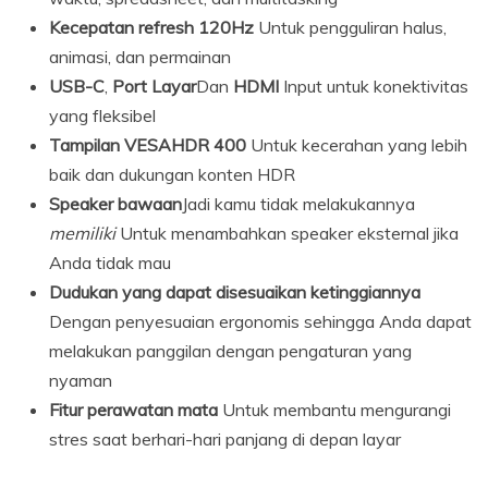
Kecepatan refresh 120Hz
Untuk pengguliran halus,
animasi, dan permainan
USB-C
,
Port Layar
Dan
HDMI
Input untuk konektivitas
yang fleksibel
Tampilan VESAHDR 400
Untuk kecerahan yang lebih
baik dan dukungan konten HDR
Speaker bawaan
Jadi kamu tidak melakukannya
memiliki
Untuk menambahkan speaker eksternal jika
Anda tidak mau
Dudukan yang dapat disesuaikan ketinggiannya
Dengan penyesuaian ergonomis sehingga Anda dapat
melakukan panggilan dengan pengaturan yang
nyaman
Fitur perawatan mata
Untuk membantu mengurangi
stres saat berhari-hari panjang di depan layar