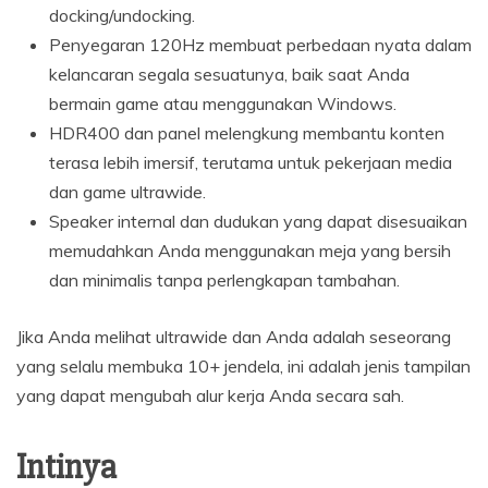
docking/undocking.
Penyegaran 120Hz membuat perbedaan nyata dalam
kelancaran segala sesuatunya, baik saat Anda
bermain game atau menggunakan Windows.
HDR400 dan panel melengkung membantu konten
terasa lebih imersif, terutama untuk pekerjaan media
dan game ultrawide.
Speaker internal dan dudukan yang dapat disesuaikan
memudahkan Anda menggunakan meja yang bersih
dan minimalis tanpa perlengkapan tambahan.
Jika Anda melihat ultrawide dan Anda adalah seseorang
yang selalu membuka 10+ jendela, ini adalah jenis tampilan
yang dapat mengubah alur kerja Anda secara sah.
Intinya