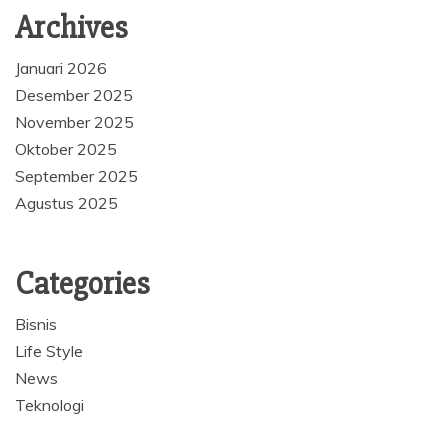
Archives
Januari 2026
Desember 2025
November 2025
Oktober 2025
September 2025
Agustus 2025
Categories
Bisnis
Life Style
News
Teknologi