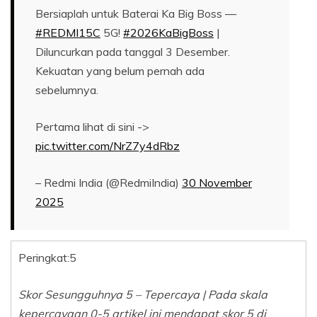
Bersiaplah untuk Baterai Ka Big Boss —
#REDMI15C
5G!
#2026KaBigBoss
|
Diluncurkan pada tanggal 3 Desember.
Kekuatan yang belum pernah ada
sebelumnya.
Pertama lihat di sini ->
pic.twitter.com/NrZ7y4dRbz
– Redmi India (@RedmiIndia)
30 November
2025
Peringkat:
5
Skor Sesungguhnya 5 – Tepercaya | Pada skala
kepercayaan 0-5 artikel ini mendapat skor 5 di