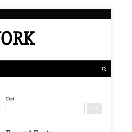
WORK
Cari
Cari