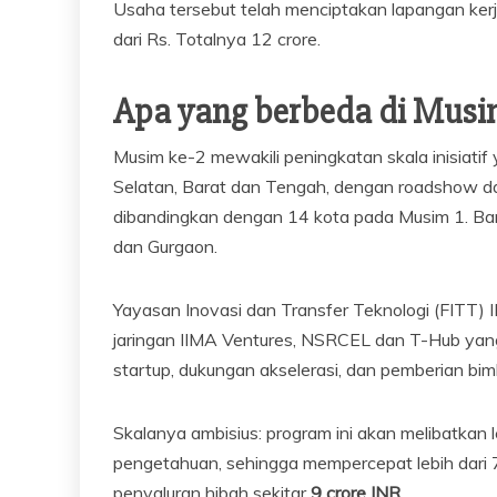
Usaha tersebut telah menciptakan lapangan kerja
dari Rs. Totalnya 12 crore.
Apa yang berbeda di Musi
Musim ke-2 mewakili peningkatan skala inisiatif y
Selatan, Barat dan Tengah, dengan roadshow dan
dibandingkan dengan 14 kota pada Musim 1. Baru
dan Gurgaon.
Yayasan Inovasi dan Transfer Teknologi (FITT) 
jaringan IIMA Ventures, NSRCEL dan T-Hub yang s
startup, dukungan akselerasi, dan pemberian bim
Skalanya ambisius: program ini akan melibatkan l
pengetahuan, sehingga mempercepat lebih dari 
penyaluran hibah sekitar
9 crore INR
.