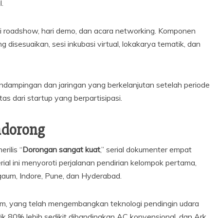
.
lui roadshow, hari demo, dan acara networking. Komponen
 disesuaikan, sesi inkubasi virtual, lokakarya tematik, dan
ampingan dan jaringan yang berkelanjutan setelah periode
tas dari startup yang berpartisipasi.
ndorong
rilis “
Dorongan sangat kuat
,” serial dokumenter empat
al ini menyoroti perjalanan pendirian kelompok pertama,
gaum, Indore, Pune, dan Hyderabad.
um, yang telah mengembangkan teknologi pendingin udara
ik 80% lebih sedikit dibandingkan AC konvensional, dan Ark