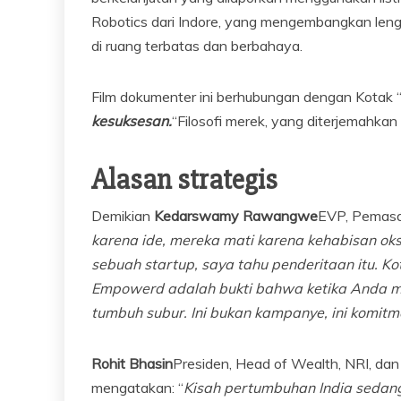
Robotics dari Indore, yang mengembangkan leng
di ruang terbatas dan berbahaya.
Film dokumenter ini berhubungan dengan Kotak 
kesuksesan.
“Filosofi merek, yang diterjemahkan
Alasan strategis
Demikian
Kedarswamy Rawangwe
EVP, Pemasar
karena ide, mereka mati karena kehabisan oks
sebuah startup, saya tahu penderitaan itu. K
Empowerd adalah bukti bahwa ketika Anda m
tumbuh subur. Ini bukan kampanye, ini komitm
Rohit Bhasin
Presiden, Head of Wealth, NRI, dan
mengatakan: “
Kisah pertumbuhan India sedang