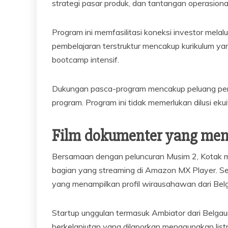
strategi pasar produk, dan tantangan operasional
Program ini memfasilitasi koneksi investor mela
pembelajaran terstruktur mencakup kurikulum yang
bootcamp intensif.
Dukungan pasca-program mencakup peluang pend
program. Program ini tidak memerlukan dilusi ekui
Film dokumenter yang me
Bersamaan dengan peluncuran Musim 2, Kotak me
bagian yang streaming di Amazon MX Player. Seri
yang menampilkan profil wirausahawan dari Bel
Startup unggulan termasuk Ambiator dari Belga
berkelanjutan yang dilaporkan menggunakan listr