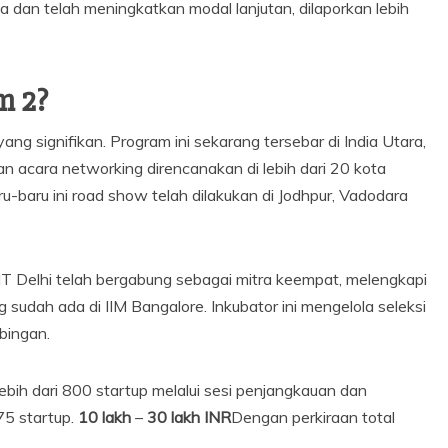
 dan telah meningkatkan modal lanjutan, dilaporkan lebih
m 2?
ang signifikan. Program ini sekarang tersebar di India Utara,
 acara networking direncanakan di lebih dari 20 kota
-baru ini road show telah dilakukan di Jodhpur, Vadodara
IIT Delhi telah bergabung sebagai mitra keempat, melengkapi
udah ada di IIM Bangalore. Inkubator ini mengelola seleksi
bingan.
ebih dari 800 startup melalui sesi penjangkauan dan
75 startup.
10 lakh
–
30 lakh INR
Dengan perkiraan total