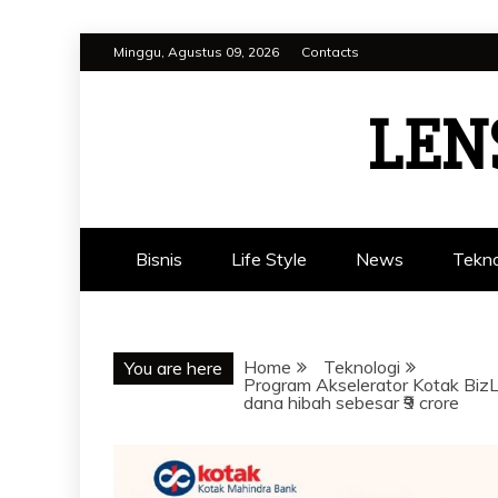
Skip
Minggu, Agustus 09, 2026
Contacts
to
content
LEN
Bisnis
Life Style
News
Tekno
Home
Teknologi
You are here
Program Akselerator Kotak Biz
dana hibah sebesar ₹9 crore