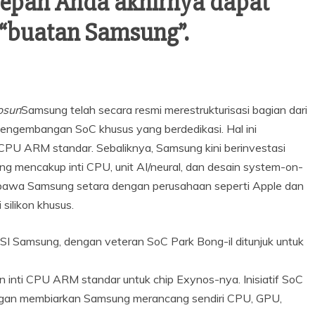
epan Anda akhirnya dapat
 “buatan Samsung”.
osun
Samsung telah secara resmi merestrukturisasi bagian dari
ngembangan SoC khusus yang berdedikasi. Hal ini
i CPU ARM standar. Sebaliknya, Samsung kini berinvestasi
ang mencakup inti CPU, unit AI/neural, dan desain system-on-
mbawa Samsung setara dengan perusahaan seperti Apple dan
silikon khusus.
LSI Samsung, dengan veteran SoC Park Bong-il ditunjuk untuk
 inti CPU ARM standar untuk chip Exynos-nya. Inisiatif SoC
engan membiarkan Samsung merancang sendiri CPU, GPU,