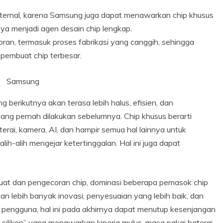
ternal, karena Samsung juga dapat menawarkan chip khusus
ya menjadi agen desain chip lengkap.
an, termasuk proses fabrikasi yang canggih, sehingga
pembuat chip terbesar.
Samsung
g berikutnya akan terasa lebih halus, efisien, dan
yang pernah dilakukan sebelumnya. Chip khusus berarti
rai, kamera, AI, dan hampir semua hal lainnya untuk
lih-alih mengejar ketertinggalan. Hal ini juga dapat
uat dan pengecoran chip, dominasi beberapa pemasok chip
n lebih banyak inovasi, penyesuaian yang lebih baik, dan
i pengguna, hal ini pada akhirnya dapat menutup kesenjangan
 silikon” yang menawarkan kinerja mulus, masa pakai baterai