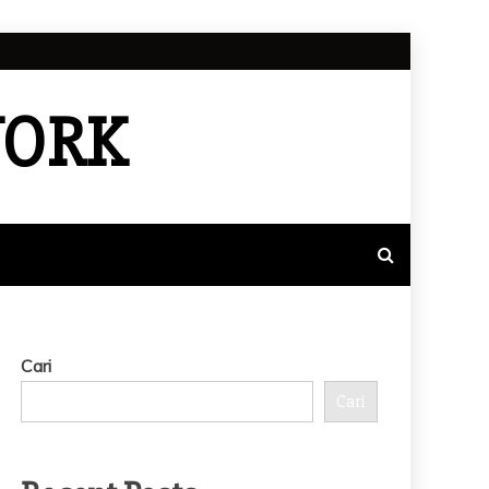
WORK
Cari
Cari