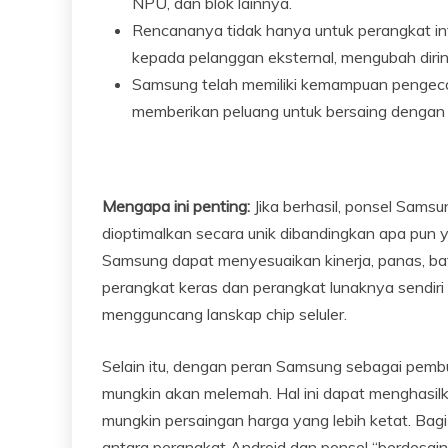
NPU, dan blok lainnya.
Rencananya tidak hanya untuk perangkat in
kepada pelanggan eksternal, mengubah dirin
Samsung telah memiliki kemampuan pengecor
memberikan peluang untuk bersaing dengan 
Mengapa ini penting:
Jika berhasil, ponsel Samsun
dioptimalkan secara unik dibandingkan apa pun 
Samsung dapat menyesuaikan kinerja, panas, bate
perangkat keras dan perangkat lunaknya sendiri a
mengguncang lanskap chip seluler.
Selain itu, dengan peran Samsung sebagai pemb
mungkin akan melemah. Hal ini dapat menghasilka
mungkin persaingan harga yang lebih ketat. Bag
antara perangkat Android dan ponsel “berdesain