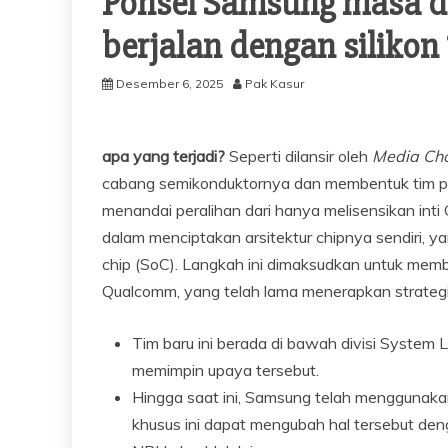
Ponsel Samsung masa d
berjalan dengan silikon
Desember 6, 2025
Pak Kasur
apa yang terjadi?
Seperti dilansir oleh
Media Ch
cabang semikonduktornya dan membentuk tim pe
menandai peralihan dari hanya melisensikan int
dalam menciptakan arsitektur chipnya sendiri, y
chip (SoC). Langkah ini dimaksudkan untuk me
Qualcomm, yang telah lama menerapkan strategi 
Tim baru ini berada di bawah divisi System 
memimpin upaya tersebut.
Hingga saat ini, Samsung telah menggunakan
khusus ini dapat mengubah hal tersebut d