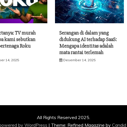
rtanya: TV murah
Serangan di dalam yang
pa kami sebutkan
didukung AI terhadap SaaS:
bertenaga Roku
Mengapa identitas adalah
mata rantai terlemah
er 14, 2025
Desember 14, 2025
All Rights Reserved 2025.
 powered by WordPress
|
Theme: Refined Magazine by
Candid