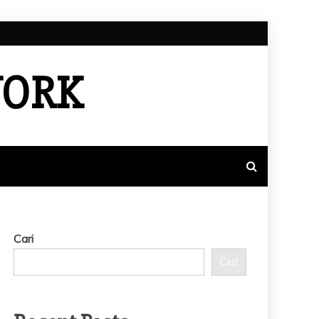
WORK
Cari
Cari