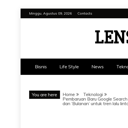
Skip
Minggu, Agustus 09, 2026
Contacts
to
content
LEN
Bisnis
Life Style
News
Tekno
Home
Teknologi
You are here
Pembaruan Baru Google Search 
dan ‘Bulanan’ untuk tren lalu lin