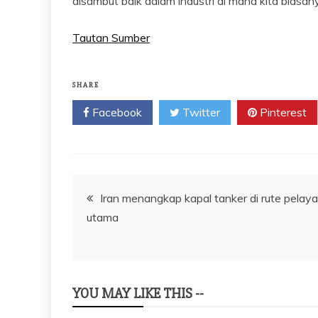
disambut baik dalam industri di mana kita bia
Tautan Sumber
SHARE
Facebook
Twitter
Pinterest
Navigasi
Iran menangkap kapal tanker di rute pelay
utama
pos
YOU MAY LIKE THIS --