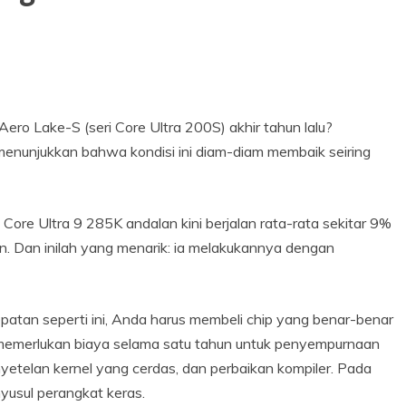
Aero Lake-S (seri Core Ultra 200S) akhir tahun lalu?
enunjukkan bahwa kondisi ini diam-diam membaik seiring
 Core Ultra 9 285K andalan kini berjalan rata-rata sekitar 9%
kan. Dan inilah yang menarik: ia melakukannya dengan
atan seperti ini, Anda harus membeli chip yang benar-benar
ni memerlukan biaya selama satu tahun untuk penyempurnaan
nyetelan kernel yang cerdas, dan perbaikan kompiler. Pada
yusul perangkat keras.