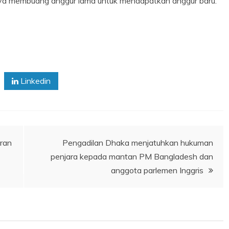
sanya membuang anggur lama untuk mendapatkan anggur baru.
Linkedin
aran
Pengadilan Dhaka menjatuhkan hukuman
penjara kepada mantan PM Bangladesh dan
anggota parlemen Inggris