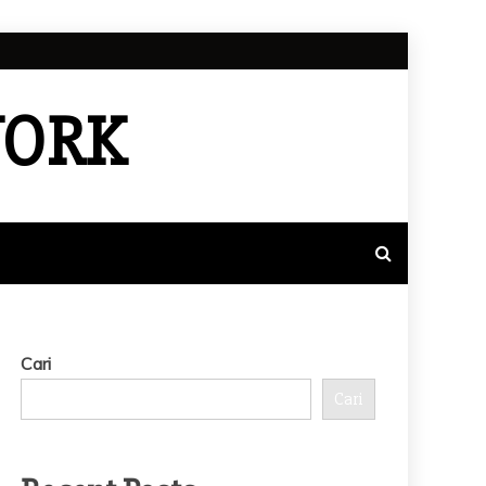
WORK
Cari
Cari