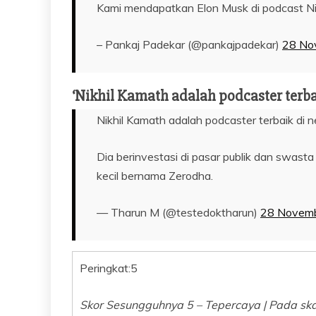
Kami mendapatkan Elon Musk di podcast Ni
– Pankaj Padekar (@pankajpadekar)
28 No
‘Nikhil Kamath adalah podcaster terbaik
Nikhil Kamath adalah podcaster terbaik di neg
Dia berinvestasi di pasar publik dan swas
kecil bernama Zerodha.
— Tharun M (@testedoktharun)
28 Novem
Peringkat:
5
Skor Sesungguhnya 5 – Tepercaya | Pada skal