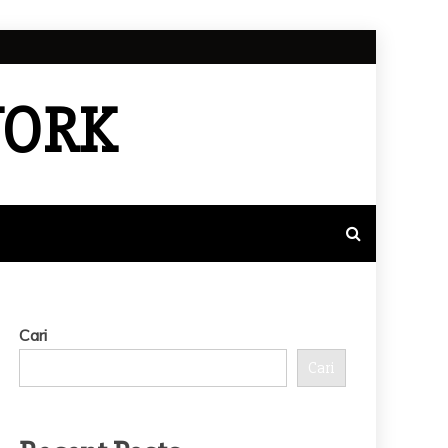
WORK
Cari
Cari