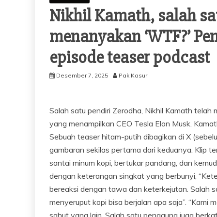
Nikhil Kamath, salah sa
menanyakan ‘WTF?’ Pen
episode teaser podcast
Desember 7, 2025
Pak Kasur
Salah satu pendiri Zerodha, Nikhil Kamath te
yang menampilkan CEO Tesla Elon Musk. Kamath
Sebuah teaser hitam-putih dibagikan di X (seb
gambaran sekilas pertama dari keduanya. Klip 
santai minum kopi, bertukar pandang, dan kem
dengan keterangan singkat yang berbunyi, “Ket
bereaksi dengan tawa dan keterkejutan. Salah sa
menyeruput kopi bisa berjalan apa saja”. “Kami 
sahut yang lain. Salah satu pengguna juga berkat