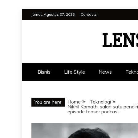
Skip
Jumat, Agustus 07, 2026
Contacts
to
content
LEN
Bisnis
Life Style
News
Tekno
Home
Teknologi
You are here
Nikhil Kamath, salah satu pend
episode teaser podcast