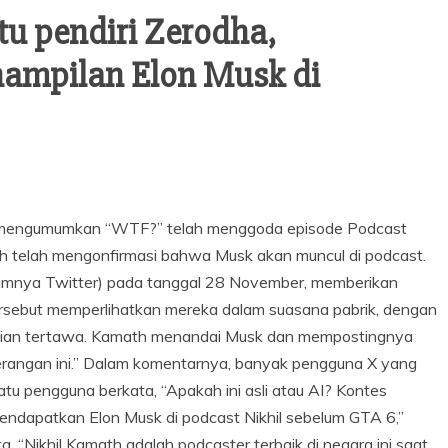
tu pendiri Zerodha,
ampilan Elon Musk di
lah mengumumkan “WTF?” telah menggoda episode Podcast
 telah mengonfirmasi bahwa Musk akan muncul di podcast.
elumnya Twitter) pada tanggal 28 November, memberikan
tersebut memperlihatkan mereka dalam suasana pabrik, dengan
udian tertawa. Kamath menandai Musk dan mempostingnya
erangan ini.” Dalam komentarnya, banyak pengguna X yang
tu pengguna berkata, “Apakah ini asli atau AI? Kontes
mendapatkan Elon Musk di podcast Nikhil sebelum GTA 6,”
a, “Nikhil Kamath adalah podcaster terbaik di negara ini saat