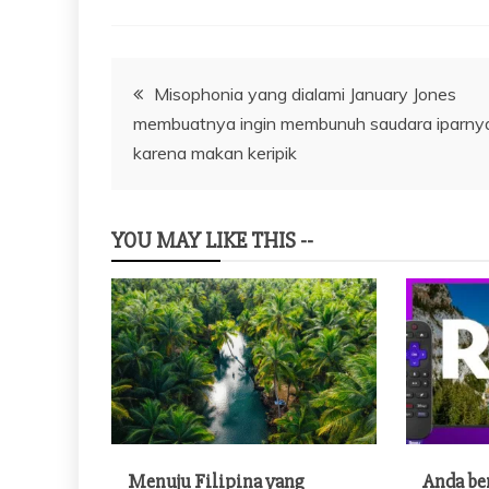
Navigasi
Misophonia yang dialami January Jones
membuatnya ingin membunuh saudara iparny
pos
karena makan keripik
YOU MAY LIKE THIS --
Menuju Filipina yang
Anda be