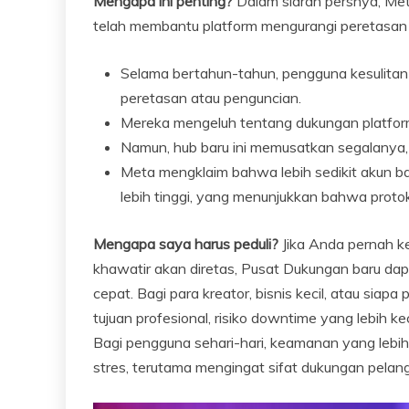
Mengapa ini penting?
Dalam siaran persnya, Met
telah membantu platform mengurangi peretasan a
Selama bertahun-tahun, pengguna kesulita
peretasan atau penguncian.
Mereka mengeluh tentang dukungan platfo
Namun, hub baru ini memusatkan segalanya
Meta mengklaim bahwa lebih sedikit akun ba
lebih tinggi, yang menunjukkan bahwa proto
Mengapa saya harus peduli?
Jika Anda pernah k
khawatir akan diretas, Pusat Dukungan baru d
cepat. Bagi para kreator, bisnis kecil, atau si
tujuan profesional, risiko downtime yang lebih k
Bagi pengguna sehari-hari, keamanan yang lebi
stres, terutama mengingat sifat dukungan pelang