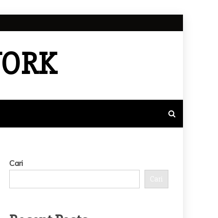
WORK
Cari
Cari