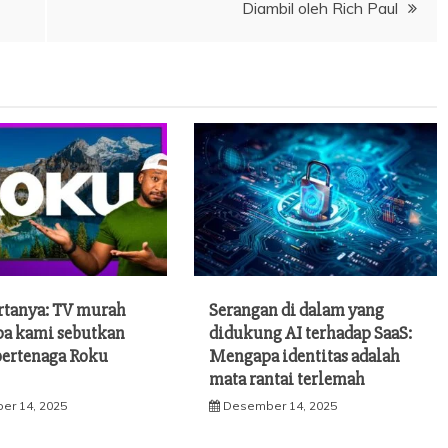
Diambil oleh Rich Paul
rtanya: TV murah
Serangan di dalam yang
pa kami sebutkan
didukung AI terhadap SaaS:
bertenaga Roku
Mengapa identitas adalah
mata rantai terlemah
er 14, 2025
Desember 14, 2025