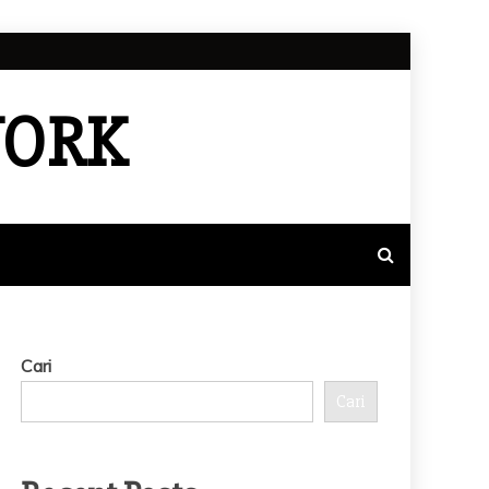
WORK
Cari
Cari