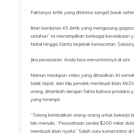
Faktanya, kritik yang diterima sangat buruk sehi
Iklan berdurasi 45 detik yang mengusung gaga
setahun” ini menampilkan berbagai kecelakaan ya
Natal hingga Santa terjebak kemacetan. Solusinya
Jika penasaran, Anda bisa menontonnya di sini.
Namun meskipun video yang dihasilkan AI semak
tidak tepat, dan klip pendek membuat iklan McD
orang, ditambah dengan fakta bahwa produksi ya
yang terampil.
“Tolong kembalikan orang-orang untuk bekerja la
lain menulis, “Perusahaan senilai $200 miliar do
membuat iklan nyata.” Salah satu komentator di R