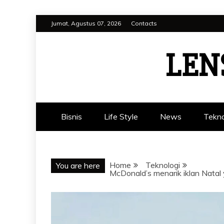
Skip
Jumat, Agustus 07, 2026
Contacts
to
content
LEN
Bisnis
Life Style
News
Tekno
Home
Teknologi
You are here
McDonald’s menarik iklan Natal 