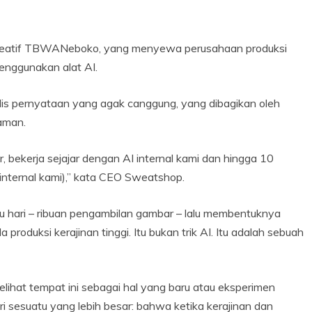
 kreatif TBWANeboko, yang menyewa perusahaan produksi
nggunakan alat AI.
lis pernyataan yang agak canggung, yang dibagikan oleh
aman.
r, bekerja sejajar dengan AI internal kami dan hingga 10
I internal kami),” kata CEO Sweatshop.
u hari – ribuan pengambilan gambar – lalu membentuknya
roduksi kerajinan tinggi. Itu bukan trik AI. Itu adalah sebuah
lihat tempat ini sebagai hal yang baru atau eksperimen
ari sesuatu yang lebih besar: bahwa ketika kerajinan dan