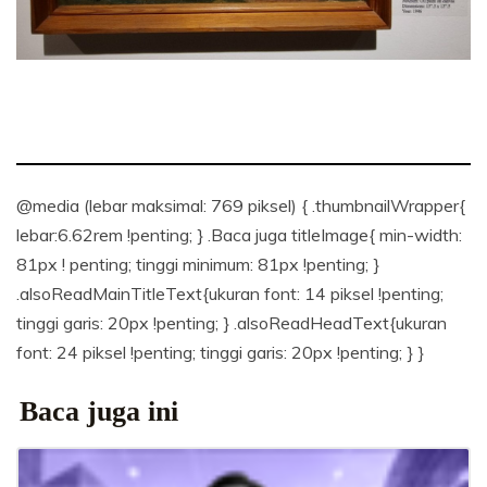
@media (lebar maksimal: 769 piksel) { .thumbnailWrapper{
lebar:6.62rem !penting; } .Baca juga titleImage{ min-width:
81px ! penting; tinggi minimum: 81px !penting; }
.alsoReadMainTitleText{ukuran font: 14 piksel !penting;
tinggi garis: 20px !penting; } .alsoReadHeadText{ukuran
font: 24 piksel !penting; tinggi garis: 20px !penting; } }
Baca juga ini