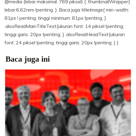
@media (lebar maksimal: 769 piksel) { .thumbnailWrapper{
lebar:6.62rem !penting; } .Baca juga titleImage{ min-width:
81px ! penting; tinggi minimum: 81px !penting; }
.alsoReadMainTitleText{ukuran font: 14 piksel !penting;
tinggi garis: 20px !penting; } .alsoReadHeadText{ukuran
font: 24 piksel !penting; tinggi garis: 20px !penting; } }
Baca juga ini