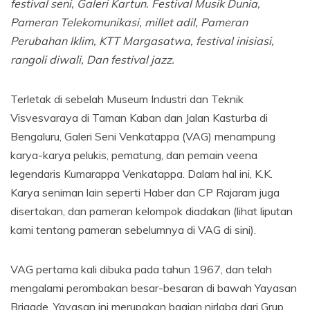
festival seni,
Galeri Kartun.
Festival Musik Dunia
,
Pameran Telekomunikasi
,
millet adil,
Pameran
Perubahan Iklim,
KTT Margasatwa,
festival inisiasi,
rangoli diwali,
Dan
festival jazz.
Terletak di sebelah Museum Industri dan Teknik
Visvesvaraya di Taman Kaban dan Jalan Kasturba di
Bengaluru, Galeri Seni Venkatappa (VAG) menampung
karya-karya pelukis, pematung, dan pemain veena
legendaris Kumarappa Venkatappa. Dalam hal ini, K.K.
Karya seniman lain seperti Haber dan CP Rajaram juga
disertakan, dan pameran kelompok diadakan (lihat liputan
kami tentang pameran sebelumnya di VAG di sini).
VAG pertama kali dibuka pada tahun 1967, dan telah
mengalami perombakan besar-besaran di bawah Yayasan
Brigade. Yayasan ini merupakan bagian nirlaba dari Grup