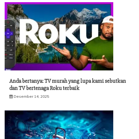
Anda bertanya: TV murah yang lupa kami sebutkan
dan TV bertenaga Roku terbaik
Desember 14, 2025