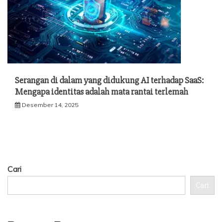
Serangan di dalam yang didukung AI terhadap SaaS:
Mengapa identitas adalah mata rantai terlemah
Desember 14, 2025
Cari
Cari