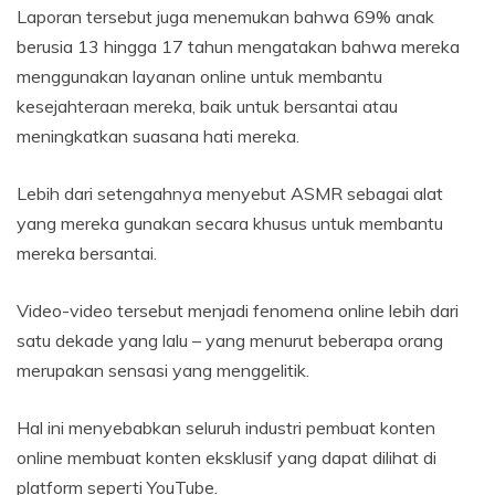
Laporan tersebut juga menemukan bahwa 69% anak
berusia 13 hingga 17 tahun mengatakan bahwa mereka
menggunakan layanan online untuk membantu
kesejahteraan mereka, baik untuk bersantai atau
meningkatkan suasana hati mereka.
Lebih dari setengahnya menyebut ASMR sebagai alat
yang mereka gunakan secara khusus untuk membantu
mereka bersantai.
Video-video tersebut menjadi fenomena online lebih dari
satu dekade yang lalu – yang menurut beberapa orang
merupakan sensasi yang menggelitik.
Hal ini menyebabkan seluruh industri pembuat konten
online membuat konten eksklusif yang dapat dilihat di
platform seperti YouTube.