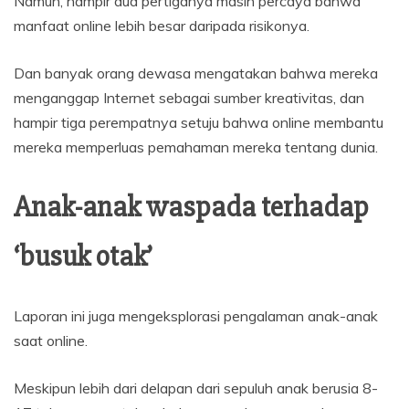
Namun, hampir dua pertiganya masih percaya bahwa
manfaat online lebih besar daripada risikonya.
Dan banyak orang dewasa mengatakan bahwa mereka
menganggap Internet sebagai sumber kreativitas, dan
hampir tiga perempatnya setuju bahwa online membantu
mereka memperluas pemahaman mereka tentang dunia.
Anak-anak waspada terhadap
‘busuk otak’
Laporan ini juga mengeksplorasi pengalaman anak-anak
saat online.
Meskipun lebih dari delapan dari sepuluh anak berusia 8-