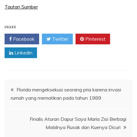
Tautan Sumber
SHARE
Facebook
Twitter
Pinterest
Linkedin
Navigasi
Florida mengeksekusi seorang pria karena invasi
rumah yang mematikan pada tahun 1989
pos
Finalis Aturan Dapur Saya Maria Zisi Berbagi
Mobilnya Rusak dan Kuenya Dicuri