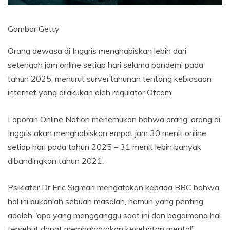
Gambar Getty
Orang dewasa di Inggris menghabiskan lebih dari
setengah jam online setiap hari selama pandemi pada
tahun 2025, menurut survei tahunan tentang kebiasaan
internet yang dilakukan oleh regulator Ofcom.
Laporan Online Nation menemukan bahwa orang-orang di
Inggris akan menghabiskan empat jam 30 menit online
setiap hari pada tahun 2025 – 31 menit lebih banyak
dibandingkan tahun 2021.
Psikiater Dr Eric Sigman mengatakan kepada BBC bahwa
hal ini bukanlah sebuah masalah, namun yang penting
adalah “apa yang mengganggu saat ini dan bagaimana hal
tersebut dapat membahayakan kesehatan mental”.