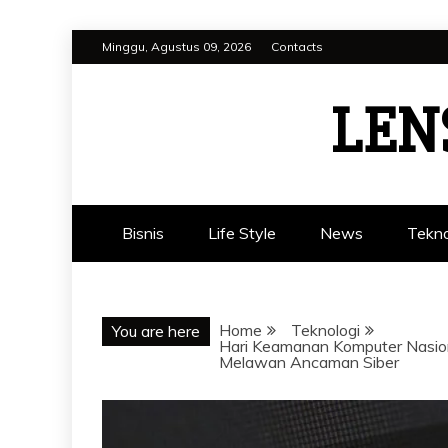
Skip
Minggu, Agustus 09, 2026
Contacts
to
content
LEN
Bisnis
Life Style
News
Tekno
Home
Teknologi
You are here
Hari Keamanan Komputer Nasion
Melawan Ancaman Siber