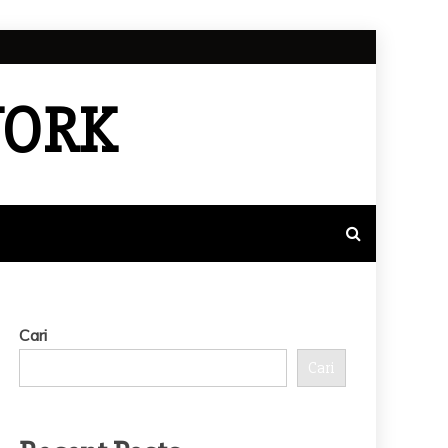
WORK
Cari
Cari