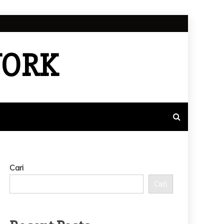
WORK
Cari
Cari