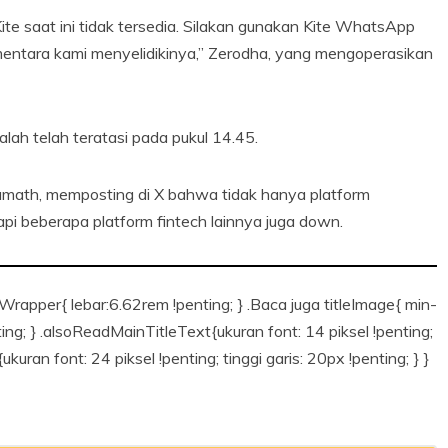
Kite saat ini tidak tersedia. Silakan gunakan Kite WhatsApp
ntara kami menyelidikinya,” Zerodha, yang mengoperasikan
h telah teratasi pada pukul 14.45.
 Kamath, memposting di X bahwa tidak hanya platform
i beberapa platform fintech lainnya juga down.
Wrapper{ lebar:6.62rem !penting; } .Baca juga titleImage{ min-
ing; } .alsoReadMainTitleText{ukuran font: 14 piksel !penting;
kuran font: 24 piksel !penting; tinggi garis: 20px !penting; } }