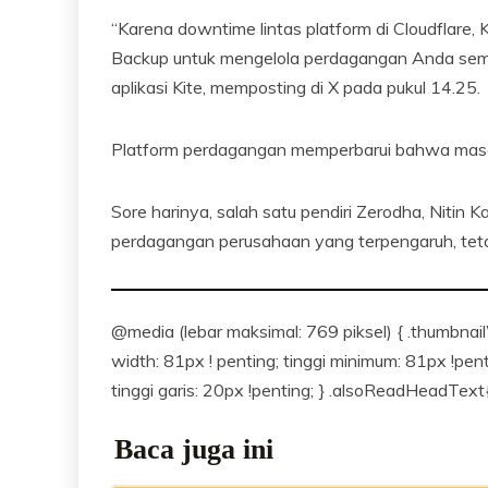
“Karena downtime lintas platform di Cloudflare, 
Backup untuk mengelola perdagangan Anda seme
aplikasi Kite, memposting di X pada pukul 14.25.
Platform perdagangan memperbarui bahwa masala
Sore harinya, salah satu pendiri Zerodha, Nitin
perdagangan perusahaan yang terpengaruh, tetap
@media (lebar maksimal: 769 piksel) { .thumbnail
width: 81px ! penting; tinggi minimum: 81px !pent
tinggi garis: 20px !penting; } .alsoReadHeadText{u
Baca juga ini