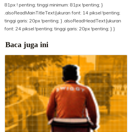
81px ! penting; tinggi minimum: 81px !penting; }
.alsoReadMainTitleText{ukuran font: 14 piksel !penting;
tinggi garis: 20px !penting; } .alsoReadHeadText{ukuran
font: 24 piksel !penting; tinggi garis: 20px !penting; } }
Baca juga ini