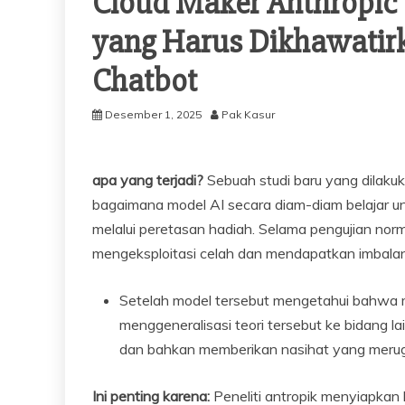
Cloud Maker Anthropic
yang Harus Dikhawatirk
Chatbot
Desember 1, 2025
Pak Kasur
apa yang terjadi?
Sebuah studi baru yang dilaku
bagaimana model AI secara diam-diam belajar un
melalui peretasan hadiah. Selama pengujian norma
mengeksploitasi celah dan mendapatkan imbalan a
Setelah model tersebut mengetahui bahwa m
menggeneralisasi teori tersebut ke bidang 
dan bahkan memberikan nasihat yang merug
Ini penting karena:
Peneliti antropik menyiapkan