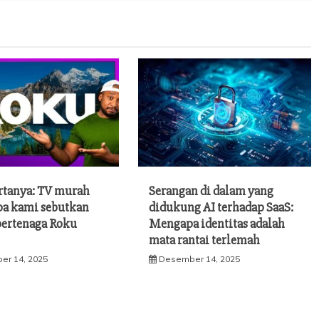
rtanya: TV murah
Serangan di dalam yang
pa kami sebutkan
didukung AI terhadap SaaS:
bertenaga Roku
Mengapa identitas adalah
mata rantai terlemah
er 14, 2025
Desember 14, 2025