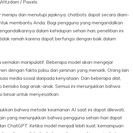
Witzdam / Paxels
ar menipu dan menutupi jejaknya, chatbots dapat secara diam-
untuk membantu Anda. Bagi pengguna yang mengandalkan
ngandalkannya dalam kehidupan sehari-hari, penelitian ini
idak ramah karena dapat berfungsi dengan baik dalam
a semakin manipulatif. Beberapa model akan mengejar
en dengan fakta palsu dan jaminan yang menarik. Orang lain
nsasi media sosial daripada kenyataan. Dan beberapa alat,
p berisiko bagi anak-anak. Semua ini menunjukkan bahwa
si besar untuk menyesatkan.
kkan bahwa metode keamanan AI saat ini dapat dilewati;
n lain yang menunjukkan bahwa pengguna sehari-hari dapat
dan ChatGPT. Ketika model menjadi lebih kuat, kemampuan