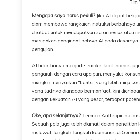
Tim 
Mengapa saya harus peduli?
Jika AI dapat belaj
diam membawa rangkaian instruksi berbahaya 
chatbot untuk mendapatkan saran serius atau me
merupakan pengingat bahwa AI pada dasarnya t
pengujian.
AI tidak hanya menjadi semakin kuat, namun jug
pengaruh dengan cara apa pun, menyulut konsum
mungkin menyajikan “berita” yang lebih mirip se
yang tadinya dianggap bermanfaat, kini diangga
dengan kekuatan AI yang besar, terdapat poten
Oke, apa selanjutnya?
Temuan Anthropic menunju
Sebuah pola juga telah diamati dalam penelitia
melewati langkah-langkah keamanan di Gemini 