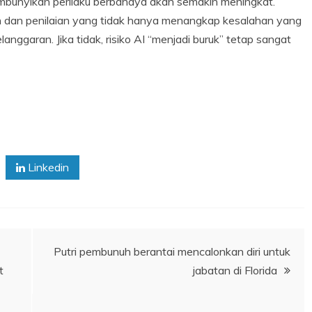
mbunyikan perilaku berbahaya akan semakin meningkat.
n dan penilaian yang tidak hanya menangkap kesalahan yang
anggaran. Jika tidak, risiko AI “menjadi buruk” tetap sangat
Linkedin
Putri pembunuh berantai mencalonkan diri untuk
t
jabatan di Florida