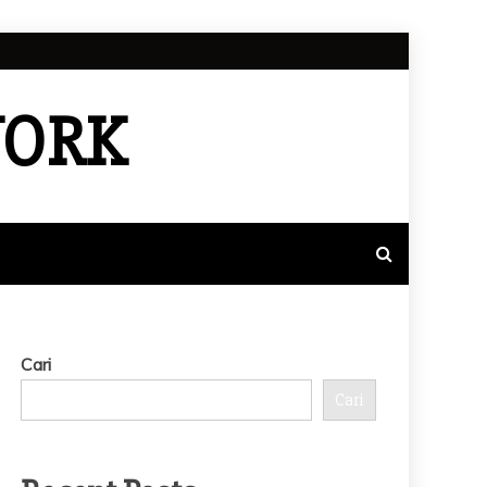
WORK
Cari
Cari