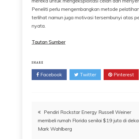
mereka untuk mengeksploitasi celah dan menye
Peneliti perlu mengembangkan metode pelatiha
terlihat namun juga motivasi tersembunyi atas pel
nyata.
Tautan Sumber
SHARE
Facebook
Twitter
Pinterest
Navigasi
Pendiri Rockstar Energy Russell Weiner
membeli rumah Florida senilai $19 juta di deka
pos
Mark Wahlberg