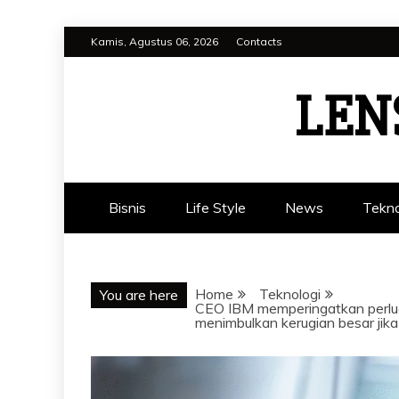
Skip
Kamis, Agustus 06, 2026
Contacts
to
content
LEN
Bisnis
Life Style
News
Tekno
Home
Teknologi
You are here
CEO IBM memperingatkan perluasa
menimbulkan kerugian besar jika