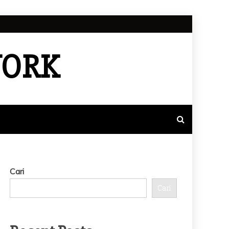
WORK
Cari
Cari