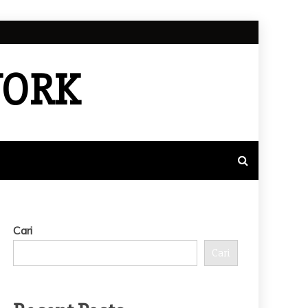
WORK
Cari
Cari