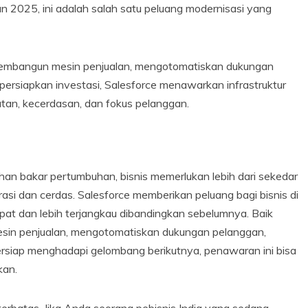
 2025, ini adalah salah satu peluang modernisasi yang
 membangun mesin penjualan, mengotomatiskan dukungan
rsiapkan investasi, Salesforce menawarkan infrastruktur
tan, kecerdasan, dan fokus pelanggan.
an bakar pertumbuhan, bisnis memerlukan lebih dari sekedar
si dan cerdas. Salesforce memberikan peluang bagi bisnis di
pat dan lebih terjangkau dibandingkan sebelumnya. Baik
sin penjualan, mengotomatiskan dukungan pelanggan,
rsiap menghadapi gelombang berikutnya, penawaran ini bisa
kan.
rbatas. Jika Anda seorang pebisnis India yang sedang