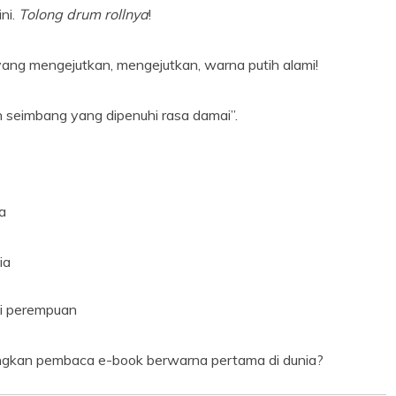
ni.
Tolong drum rollnya
!
ng mengejutkan, mengejutkan, warna putih alami!
 seimbang yang dipenuhi rasa damai”.
a
ia
gi perempuan
bangkan pembaca e-book berwarna pertama di dunia?