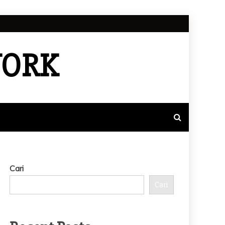
WORK
Cari
Cari