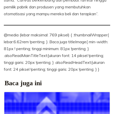
sama, “Canvas berkembang dari pembuat furnitur hingga
pemilik pabrik dan produsen yang membutuhkan
otomatisasi yang mampu mereka beli dan terapkan”.
@media (lebar maksimal: 769 piksel) { .thumbnailWrapper{
lebar:6.62rem !penting; } .Baca juga titleImage{ min-width:
81px ! penting; tinggi minimum: 81px !penting; }
.alsoReadMainTitleText{ukuran font: 14 piksel !penting;
tinggi garis: 20px !penting; } .alsoReadHeadText{ukuran
font: 24 piksel !penting; tinggi garis: 20px !penting; } }
Baca juga ini