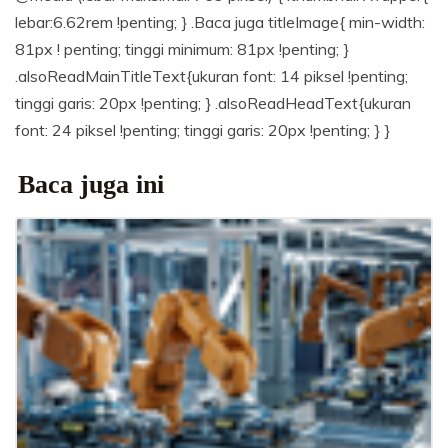
lebar:6.62rem !penting; } .Baca juga titleImage{ min-width:
81px ! penting; tinggi minimum: 81px !penting; }
.alsoReadMainTitleText{ukuran font: 14 piksel !penting;
tinggi garis: 20px !penting; } .alsoReadHeadText{ukuran
font: 24 piksel !penting; tinggi garis: 20px !penting; } }
Baca juga ini