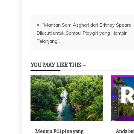
Navigasi
“Mantan Sam Asghari dari Britney Spears
Dilucuti untuk Sampul Playgirl yang Hampir
pos
Telanjang”.
YOU MAY LIKE THIS --
Menuju Filipina yang
Anda be