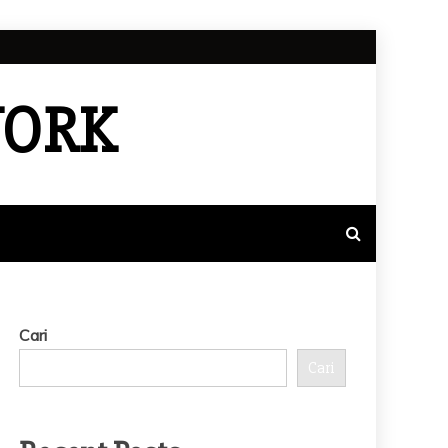
WORK
Cari
Cari