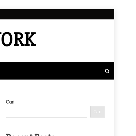
WORK
Cari
Cari