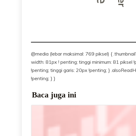
@media (lebar maksimal: 769 piksel) { .thumbnail
width: 81px ! penting; tinggi minimum: 81 piksel 
!penting; tinggi garis: 20px !penting; } .alsoRead
!penting; } }
Baca juga ini