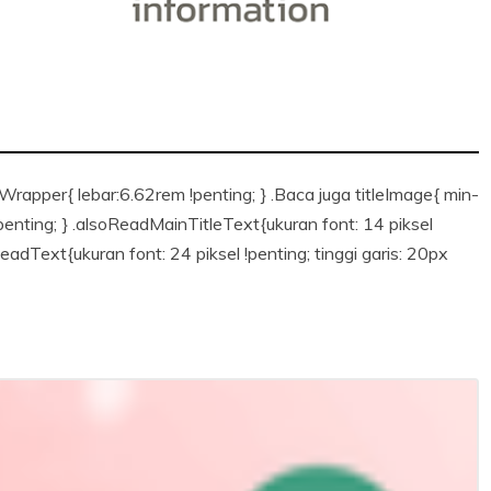
Wrapper{ lebar:6.62rem !penting; } .Baca juga titleImage{ min-
!penting; } .alsoReadMainTitleText{ukuran font: 14 piksel
HeadText{ukuran font: 24 piksel !penting; tinggi garis: 20px