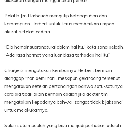
dilakukan dengan menggunakan pemain.
b
a
Pelatih Jim Harbaugh mengutip ketangguhan dan
g
kemampuan Herbert untuk terus memberikan umpan
i
akurat setelah cedera.
t
a
“Dia hampir supranatural dalam hal itu,” kata sang pelatih.
m
b
“Ada rasa hormat yang luar biasa terhadap hal itu.”
a
h
Chargers mengatakan kembalinya Herbert bermain
a
dianggap “hari demi hari”, meskipun gelandang tersebut
n
mengatakan setelah pertandingan bahwa satu-satunya
cara dia tidak akan bermain adalah jika dokter tim
mengatakan kepadanya bahwa “sangat tidak bijaksana”
untuk melakukannya.
Salah satu masalah yang bisa menjadi perhatian adalah