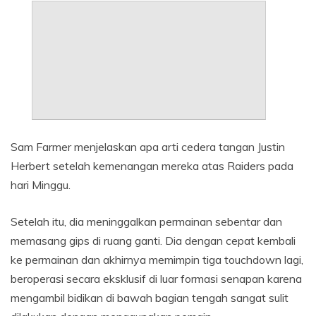
T
u
Sam Farmer menjelaskan apa arti cedera tangan Justin
t
Herbert setelah kemenangan mereka atas Raiders pada
u
hari Minggu.
p
o
Setelah itu, dia meninggalkan permainan sebentar dan
p
memasang gips di ruang ganti. Dia dengan cepat kembali
s
i
ke permainan dan akhirnya memimpin tiga touchdown lagi,
b
beroperasi secara eksklusif di luar formasi senapan karena
e
mengambil bidikan di bawah bagian tengah sangat sulit
r