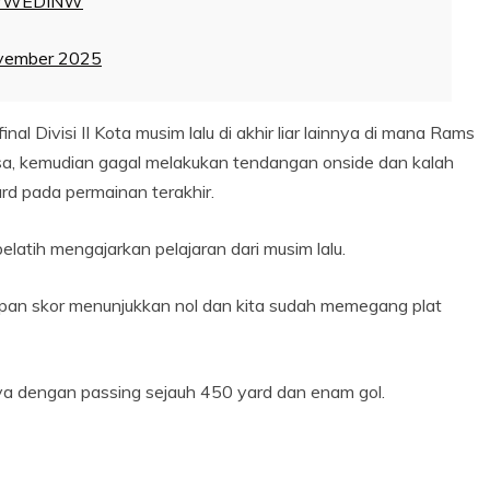
78ufWEDINW
vember 2025
al Divisi II Kota musim lalu di akhir liar lainnya di mana Rams
sa, kemudian gagal melakukan tendangan onside dan kalah
ard pada permainan terakhir.
atih mengajarkan pelajaran dari musim lalu.
apan skor menunjukkan nol dan kita sudah memegang plat
nya dengan passing sejauh 450 yard dan enam gol.