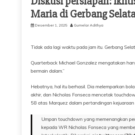
Diskusi persiapan: ikht
Maria di Gerbang Selata
Desember 1, 2025
Gumelar Adithya
Tidak ada lagi waktu pada jam itu. Gerbang Selat
Quarterback Michael Gonzalez mengatakan hany
bermain dalam.”
Hebatnya, hal itu berhasil. Dia melemparkan b
akhir, dan Nicholas Fonseca mencetak touchd
58 atas Marquez dalam pertandingan kejuaraan D
Umpan touchdown yang memenangkan perta
kepada WR Nicholas Fonseca yang memberi S