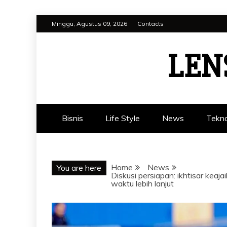
Skip
Minggu, Agustus 09, 2026
Contacts
to
content
LEN
Bisnis
Life Style
News
Tekno
Home
News
You are here
Diskusi persiapan: ikhtisar kea
waktu lebih lanjut