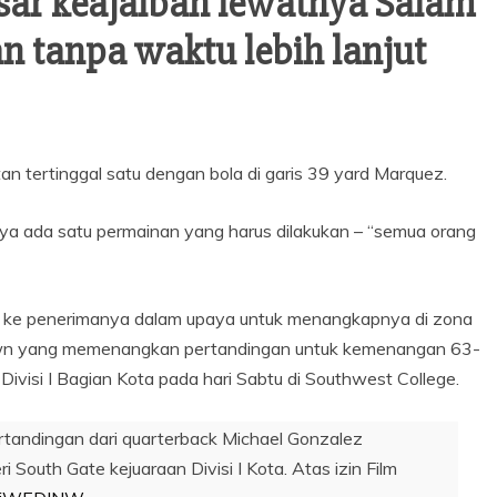
isar keajaiban lewatnya Salam
n tanpa waktu lebih lanjut
an tertinggal satu dengan bola di garis 39 yard Marquez.
a ada satu permainan yang harus dilakukan – “semua orang
ola ke penerimanya dalam upaya untuk menangkapnya di zona
own yang memenangkan pertandingan untuk kemenangan 63-
ivisi I Bagian Kota pada hari Sabtu di Southwest College.
ndingan dari quarterback Michael Gonzalez
outh Gate kejuaraan Divisi I Kota. Atas izin Film