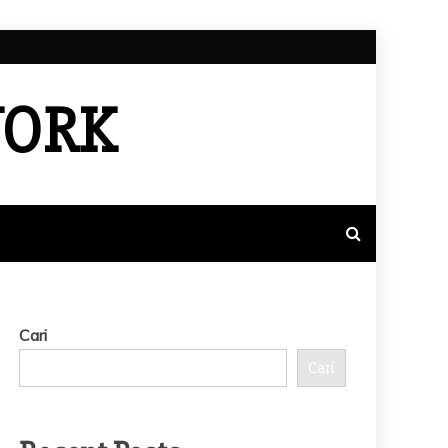
WORK
Cari
Cari