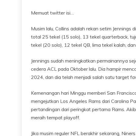
Memuat
twitter
isi…
Musim lalu, Collins adalah rekan setim Jennings 
total 25 tekel (15 solo), 13 tekel quarterback, t
tekel (20 solo), 12 tekel QB, lima tekel kalah, dan
Jennings sudah meningkatkan permainannya seja
cedera ACL pada Oktober lalu. Dia hampir menca
2024, dan dia telah menjadi salah satu target fav
Kemenangan hari Minggu memberi San Francisc
mengejutkan Los Angeles Rams dari Carolina P
pertandingan dari peringkat pertama Rams. Akib
meraih tempat playoff.
Jika musim reguler NFL berakhir sekarang, Niners