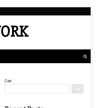
WORK
Cari
Cari