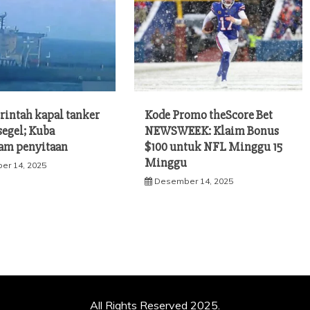
rintah kapal tanker
Kode Promo theScore Bet
segel; Kuba
NEWSWEEK: Klaim Bonus
am penyitaan
$100 untuk NFL Minggu 15
Minggu
er 14, 2025
Desember 14, 2025
All Rights Reserved 2025.