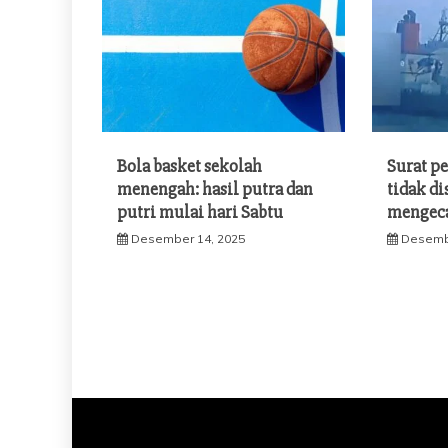
Bola basket sekolah
Surat pe
menengah: hasil putra dan
tidak di
putri mulai hari Sabtu
mengec
Desember 14, 2025
Desemb