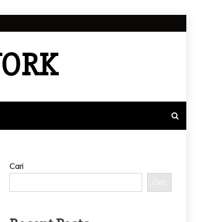
WORK
Cari
Cari