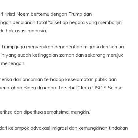
ri Kristi Noem bertemu dengan Trump dan
an perjalanan total “di setiap negara yang membanjiri
du hak asasi manusia.”
 Trump juga menyerukan penghentian migrasi dari semua
ingin yang sudah ketinggalan zaman dan sekarang merujuk
n menengah.
erika dari ancaman terhadap keselamatan publik dan
merintahan Biden di negara tersebut,” kata USCIS Selasa
periksa dan diperiksa semaksimal mungkin.”
dari kelompok advokasi imigrasi dan kemungkinan tindakan