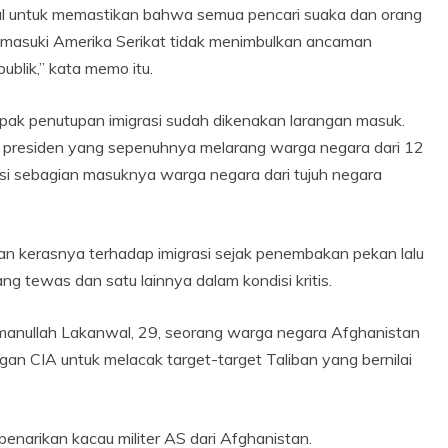
l untuk memastikan bahwa semua pencari suaka dan orang
memasuki Amerika Serikat tidak menimbulkan ancaman
blik,” kata memo itu.
ak penutupan imigrasi sudah dikenakan larangan masuk.
i presiden yang sepenuhnya melarang warga negara dari 12
i sebagian masuknya warga negara dari tujuh negara
n kerasnya terhadap imigrasi sejak penembakan pekan lalu
g tewas dan satu lainnya dalam kondisi kritis.
manullah Lakanwal, 29, seorang warga negara Afghanistan
an CIA untuk melacak target-target Taliban yang bernilai
enarikan kacau militer AS dari Afghanistan.