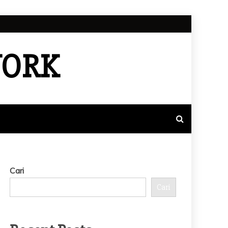
WORK
Cari
Cari