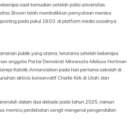
erapa saat kemudian setelah polisi universitas
rsitas Brown telah membalikkan pernyataan mereka
osting pada pukul 18:03. di platform media sosialnya.
amanan publik yang utama, terutama setelah beberapa
uhan anggota Partai Demokrat Minnesota Melissa Hortman
reja Katolik Annunciation pada hari pertama sekolah di
han aktivis konservatif Charlie Kirk di Utah; dan
l terendah dalam dua dekade pada tahun 2025, namun
erus memicu perdebatan sengit mengenai pengendalian