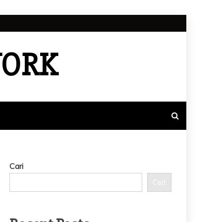
WORK
Cari
Cari