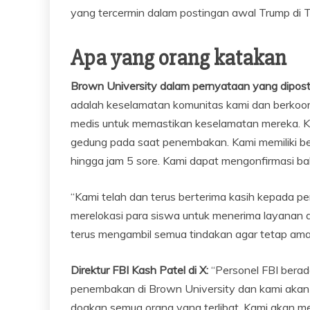
yang tercermin dalam postingan awal Trump di Tr
Apa yang orang katakan
Brown University dalam pernyataan yang diposting
adalah keselamatan komunitas kami dan berkoo
medis untuk memastikan keselamatan mereka. Ka
gedung pada saat penembakan. Kami memiliki beb
hingga jam 5 sore. Kami dapat mengonfirmasi ba
“Kami telah dan terus berterima kasih kepada p
merelokasi para siswa untuk menerima layanan d
terus mengambil semua tindakan agar tetap aman.
Direktur FBI Kash Patel di X:
“Personel FBI berad
penembakan di Brown University dan kami aka
doakan semua orang yang terlibat. Kami akan mem