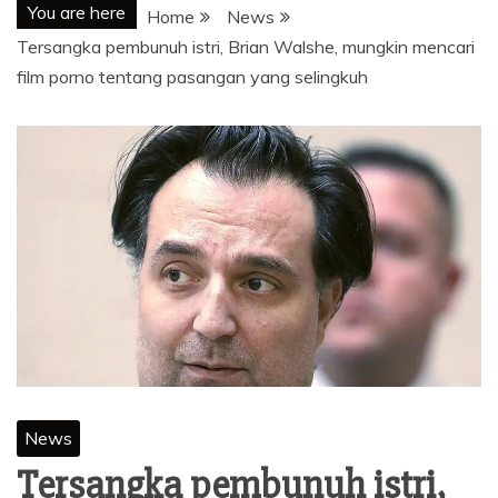
You are here
Home
News
Tersangka pembunuh istri, Brian Walshe, mungkin mencari
film porno tentang pasangan yang selingkuh
News
Tersangka pembunuh istri,