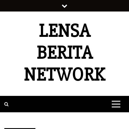
Skip
to
content
LENSA
BERITA
NETWORK