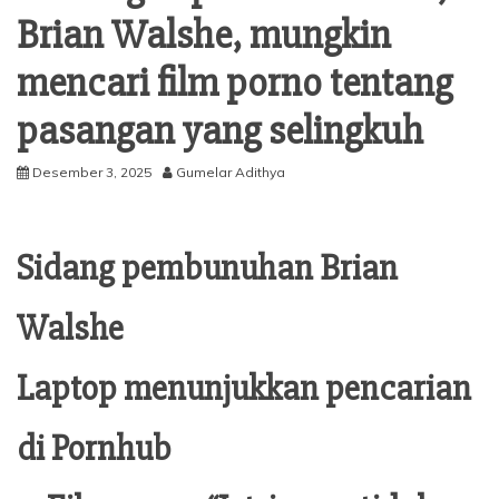
Brian Walshe, mungkin
mencari film porno tentang
pasangan yang selingkuh
Desember 3, 2025
Gumelar Adithya
Sidang pembunuhan Brian
Walshe
Laptop menunjukkan pencarian
di Pornhub