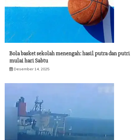
Bola basket sekolah menengah: hasil putra dan putri
mulai hari Sabtu
Desember 14, 2025