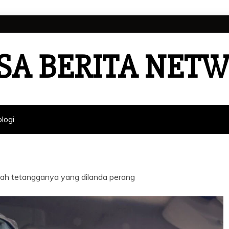
SA BERITA NET
logi
yah tetangganya yang dilanda perang