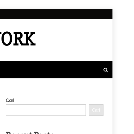
WORK
Cari
Cari