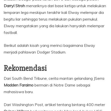
Darryl Stroh
menariknya dari base ketiga untuk melakukan
lemparan lega meskipun terakhir kali Elway melempar dia
begitu liar sehingga terus melakukan pukulan pemukul.
Elway mengatakan yang dia lakukan hanyalah melempar
fastball.
Berikut adalah kisah yang merinci bagaimana Elway
menjadi pahlawan Dodger Stadium.
Rekomendasi
Dari South Bend Tribune, cerita mantan gelandang JSerra
Madden Faraimo
bermain di Notre Dame sebagai
mahasiswa baru.
Dari Washington Post, artikel tentang bintang 400 meter