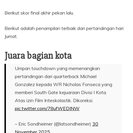
Berikut skor final akhir pekan lalu.
Berikut adalah penampilan terbaik dari pertandingan hari
Jumat.
Juara bagian kota
Umpan touchdown yang memenangkan
pertandingan dari quarterback Michael
Gonzalez kepada WR Nicholas Fonseca yang
memberi South Gate kejuaraan Divisi I Kota.
Atas izin Film Inteskolastik. Dikoreksi.
pic.twitter.com/78ufWEDINW
– Eric Sondheimer (@latsondheimer)
30
November 2025