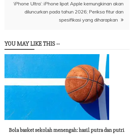
‘iPhone Ultra’: iPhone lipat Apple kemungkinan akan
diluncurkan pada tahun 2026; Periksa fitur dan
spesifikasi yang diharapkan
YOU MAY LIKE THIS --
Bola basket sekolah menengah: hasil putra dan putri