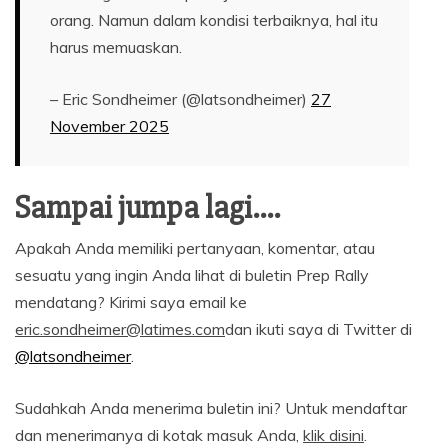
orang. Namun dalam kondisi terbaiknya, hal itu
harus memuaskan.
– Eric Sondheimer (@latsondheimer)
27
November 2025
Sampai jumpa lagi….
Apakah Anda memiliki pertanyaan, komentar, atau
sesuatu yang ingin Anda lihat di buletin Prep Rally
mendatang? Kirimi saya email ke
eric.sondheimer@latimes.com
dan ikuti saya di Twitter di
@latsondheimer
.
Sudahkah Anda menerima buletin ini? Untuk mendaftar
dan menerimanya di kotak masuk Anda,
klik disini
.