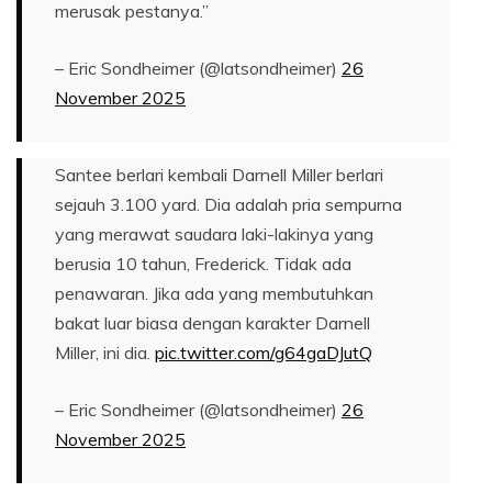
merusak pestanya.”
– Eric Sondheimer (@latsondheimer)
26
November 2025
Santee berlari kembali Darnell Miller berlari
sejauh 3.100 yard. Dia adalah pria sempurna
yang merawat saudara laki-lakinya yang
berusia 10 tahun, Frederick. Tidak ada
penawaran. Jika ada yang membutuhkan
bakat luar biasa dengan karakter Darnell
Miller, ini dia.
pic.twitter.com/g64gaDJutQ
– Eric Sondheimer (@latsondheimer)
26
November 2025