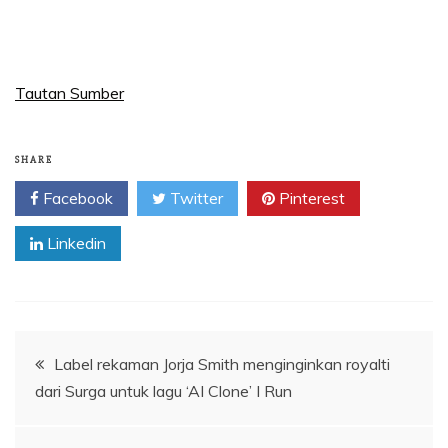
Tautan Sumber
SHARE
Facebook
Twitter
Pinterest
Linkedin
Navigasi
Label rekaman Jorja Smith menginginkan royalti
dari Surga untuk lagu ‘AI Clone’ I Run
pos