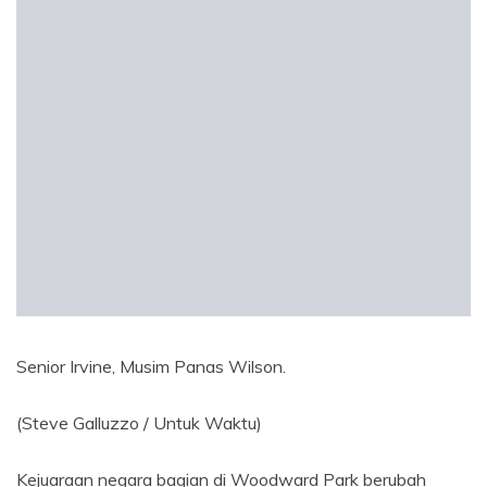
Senior Irvine, Musim Panas Wilson.
(Steve Galluzzo / Untuk Waktu)
Kejuaraan negara bagian di Woodward Park berubah