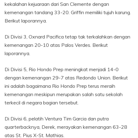
kekalahan kejuaraan dari San Clemente dengan
kemenangan tandang 33-20. Griffin memiliki tujuh karung.
Berikut laporannya.
Di Divisi 3, Oxnard Pacifica tetap tak terkalahkan dengan
kemenangan 20-10 atas Palos Verdes. Berikut
laporannya.
Di Divisi 5, Rio Hondo Prep meningkat menjadi 14-0
dengan kemenangan 29-7 atas Redondo Union. Berikut
ini adalah bagaimana Rio Hondo Prep terus meraih
kemenangan meskipun merupakan salah satu sekolah
terkecil di negara bagian tersebut.
Di Divisi 6, pelatih Ventura Tim Garcia dan putra
quarterbacknya, Derek, merayakan kemenangan 63-28
atas St. Pius X-St. Mathias.