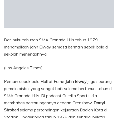
Dari buku tahunan SMA Granada Hills tahun 1979,
menampilkan John Elway semasa bermain sepak bola di
sekolah menengahnya.
(Los Angeles Times)
Pemain sepak bola Hall of Fame
John Elway
juga seorang
pemain bisbol yang sangat baik selama bertahun-tahun di
SMA Granada Hills. Di podcast Guerilla Sports, dia
membahas pertarungannya dengan Crenshaw.
Darryl
Stroberi
selama pertandingan kejuaraan Bagian Kota di
Stadion Dodger pada tahun 1979 dan sebagai pelatih