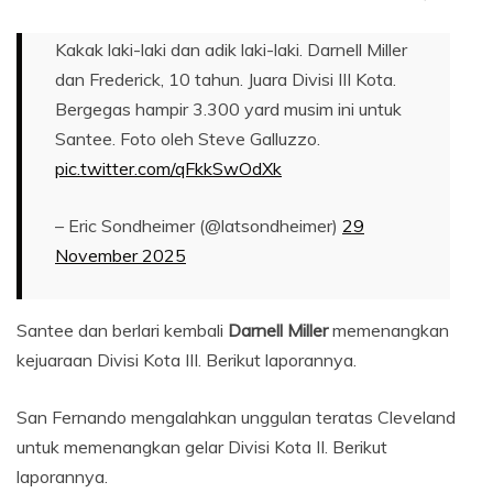
Kakak laki-laki dan adik laki-laki. Darnell Miller
dan Frederick, 10 tahun. Juara Divisi III Kota.
Bergegas hampir 3.300 yard musim ini untuk
Santee. Foto oleh Steve Galluzzo.
pic.twitter.com/qFkkSwOdXk
– Eric Sondheimer (@latsondheimer)
29
November 2025
Santee dan berlari kembali
Darnell Miller
memenangkan
kejuaraan Divisi Kota III. Berikut laporannya.
San Fernando mengalahkan unggulan teratas Cleveland
untuk memenangkan gelar Divisi Kota II. Berikut
laporannya.