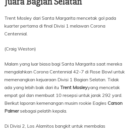
Juara Bagian Selatan
Trent Mosley dari Santa Margarita mencetak gol pada
kuarter pertama di final Divisi 1 melawan Corona
Centennial.
(Craig Weston)
Malam yang luar biasa bagi Santa Margarita saat mereka
mengalahkan Corona Centennial 42-7 di Rose Bowl untuk
memenangkan kejuaraan Divisi 1 Bagian Selatan. Tidak
ada yang lebih baik dari itu
Trent Mosley
yang mencetak
empat gol dan membuat 10 resepsi untuk jarak 292 yard.
Berikut laporan kemenangan musim rookie Eagles
Carson
Palmer
sebagai pelatih kepala.
Di Divisi 2, Los Alamitos bangkit untuk membalas