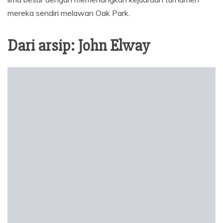
mereka sendiri melawan Oak Park.
Dari arsip: John Elway