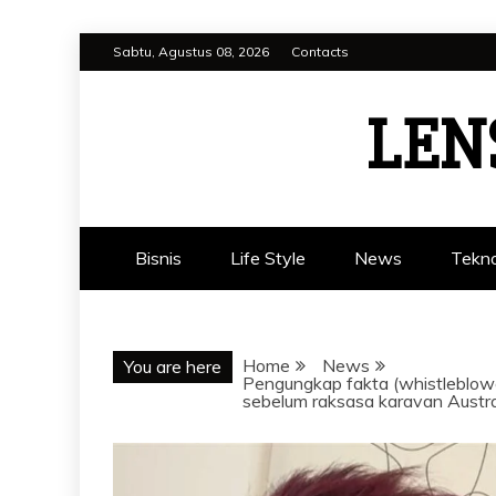
Skip
Sabtu, Agustus 08, 2026
Contacts
to
content
LEN
Bisnis
Life Style
News
Tekno
Home
News
You are here
Pengungkap fakta (whistleblow
sebelum raksasa karavan Austra