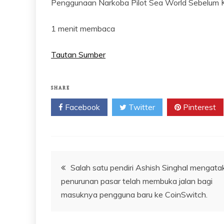
Penggunaan Narkoba Pilot Sea World Sebelum 
1 menit membaca
Tautan Sumber
SHARE
Facebook
Twitter
Pinterest
Navigasi
Salah satu pendiri Ashish Singhal mengata
penurunan pasar telah membuka jalan bagi
pos
masuknya pengguna baru ke CoinSwitch.