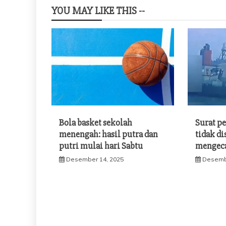
YOU MAY LIKE THIS --
Bola basket sekolah
Surat pe
menengah: hasil putra dan
tidak di
putri mulai hari Sabtu
mengec
Desember 14, 2025
Desemb