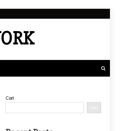
WORK
Cari
Cari